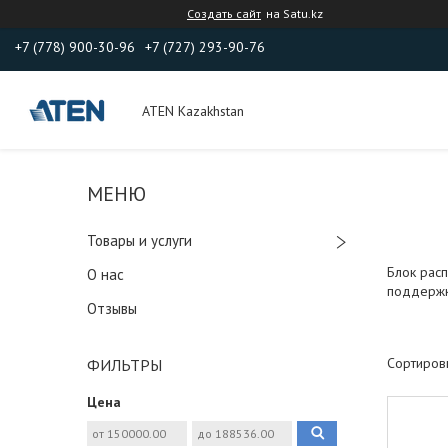
Создать сайт
на Satu.kz
+7 (778) 900-30-96
+7 (727) 293-90-76
ATEN Kazakhstan
Товары и услуги
Блок расп
О нас
поддержк
Отзывы
ФИЛЬТРЫ
Цена