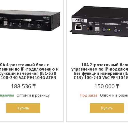
0A 4-розеточный блок с
10A 2-розеточный бло
лением по IP-подключению и
управлением по IP-подклю
функции измерения (IEC-320
без функции измерения (I
 100-240 VAC PE4104G ATEN
C13) 100-240 VAC PE4104
188 536 ₸
150 000 ₸
Оптом и в розницу
Оптом и в розн
 наличии
Под заказ
Купить
Купить