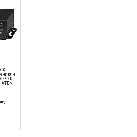
к с
чению и
EC-320
G ATEN
ицу