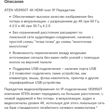
Описание
ATEN VE8950T 4K HDMI over IP Передатчик
Обеспечивает высокое качество изображения без
потерь в визуализации, с разрешением до 4K при 60 Гц
4:2:0 и 4K при 30 Гц 4:2:0
Без ограничений расстояния расширяет по
локальной сети аудио/видео-соединения, начиная с
простой схемы "точка-точка" до схемы "многоточка-
многоточка"
Возможность переключения между входными
источниками сигнала без каких-либо усилий с помощью
кнопок на верхней панели
Поддержка USB-подключения – наличие порта USB
2.0 позволяет подключить такие устройства, как
клавиатура, мышь, флэш-накопитель, принтер и другие
периферийные USB-устройства
Передатчик видеоизображения по IP-подключению VE8950T
компании ATEN может передавать на большие расстояния, с
низкой задержкой и без потерь в визуализации, аудио и
видеосигналы уровня 4K, используя для этого локальную сеть
на базе стандартного гигабитного сетевого коммутатора.*