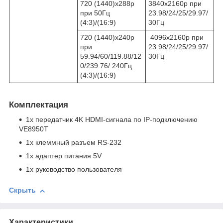
720 (1440)x288p
3840x2160p при
при 50Гц
23.98/24/25/29.97/
(4:3)/(16:9)
30Гц
720 (1440)x240p
4096x2160p при
при
23.98/24/25/29.97/
59.94/60/119.88/12
30Гц
0/239.76/ 240Гц
(4:3)/(16:9)
Комплектация
1x передатчик 4K HDMI-сигнала по IP-подключению
VE8950T
1x клеммный разъем RS-232
1x адаптер питания 5V
1x руководство пользователя
Скрыть
Характеристики