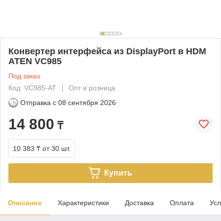
Конвертер интерфейса из DisplayPort в HDM
ATEN VC985
Под заказ
Код: VC985-AT
Опт и розница
Отправка с
08 сентября 2026
14 800
₸
10 383 ₸
от 30 шт.
Купить
Описание
Характеристики
Доставка
Оплата
Усл