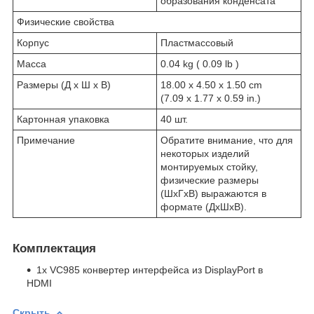
образования конденсата
Физические свойства
Корпус
Пластмассовый
Масса
0.04 kg ( 0.09 lb )
Размеры (Д х Ш х В)
18.00 x 4.50 x 1.50 cm
(7.09 x 1.77 x 0.59 in.)
Картонная упаковка
40 шт.
Примечание
Обратите внимание, что для
некоторых изделий
монтируемых стойку,
физические размеры
(ШxГxВ) выражаются в
формате (ДxШxВ).
Комплектация
1x VC985 конвертер интерфейса из DisplayPort в
HDMI
Скрыть