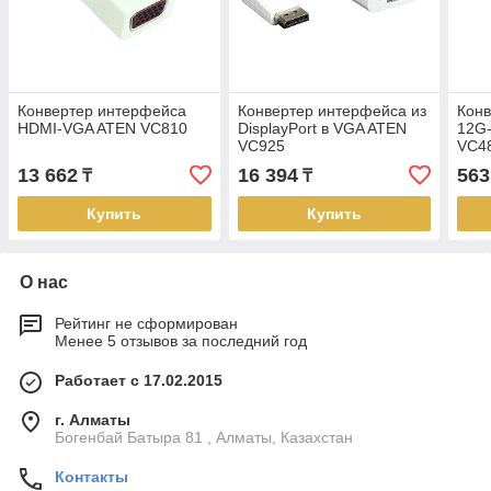
Конвертер интерфейса
Конвертер интерфейса из
Конв
HDMI-VGA ATEN VC810
DisplayPort в VGA ATEN
12G-
VC925
VC4
13 662
16 394
563
₸
₸
Купить
Купить
О нас
Рейтинг не сформирован
Менее 5 отзывов за последний год
Работает с 17.02.2015
г. Алматы
Богенбай Батыра 81 , Алматы, Казахстан
Контакты