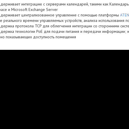
держивает интеграцию с серверами календарей, такими как Календарь 
ace и Microsoft Exchange Server
держивает централизованное управление с помощью платформы
ATEN
е реального времени управляемых устройств, анализа использования п
держка протокола TCP для облегчения интеграции со сторонними сист
держка технологии PoE для подачи питания и передачи информации; н
дно показывающих доступность помещения