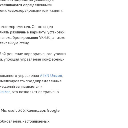
одсвечиваются определенными
ен», «зарезервирован» или «занят»,
 бескомпромиссен. Он оснащен
лнять различные варианты установки.
панель бронирования VK430, а также
теклянную стену.
обой решение корпоративного уровня
а, упрощая управление конференц-
изованного управления
ATEN Unizon
,
томатизировать предопределенные
омещений записывается и
Unizon
, что позволяет оперативно
Microsoft 365, Календарь Google
обновления, настраиваемых