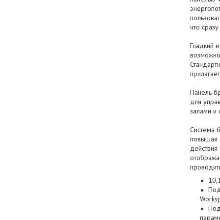
энергопо
пользоват
что сраз
Гладкий 
возможнос
Стандартн
прилагает
Панель б
для упра
залами и
Система 
повышая 
действия 
отобража
проводит
10,
Под
Worksp
Под
парам