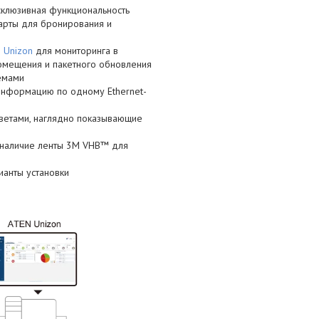
склюзивная функциональность
карты для бронирования и
 Unizon
для мониторинга в
омещения и пакетного обновления
емами
информацию по одному Ethernet-
етами, наглядно показывающие
е наличие ленты 3M VHB™ для
ианты установки