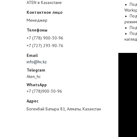
ATEN в Казахстане
Под
Worksp
Под
Менеджер
режим
Под
Под
+7 (778) 900-30-96
нагля
+7 (727) 293-90-76
info@hc.kz
Aten_hc
+7 (778)900-30-96
Богенбай Батыра 81, Алматы, Казахстан