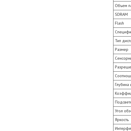
Объем п
SDRAM
Flash
Специфи
Тип дис
Размер
Сенсорн
Разреше
Соотнош
Глубина 
Коэффиц
Подсвет
Угол об
Яркость
Интерфе