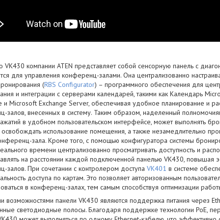
во VK430 компании ATEN представляет собой сенсорную панель с диаго
ется для управления конференц-залами. Она централизованно настраив
бронирования (
RBS Configurator
) – программного обеспечения для цен
ния и интеграции с серверами календарей, такими как Календарь Micr
 и Microsoft Exchange Server, обеспечивая удобное планирование и р
ц-залов, внесенных в систему. Таким образом, наделенный полномочия
нажатий в удобном пользовательском интерфейсе, может выполнять бро
и освобождать использование помещения, а также незамедлительно про
онференц-зала. Кроме того, с помощью конфигуратора системы бронир
еального времени централизованно просматривать доступность и расп
равлять на расстоянии каждой подключенной панелью VK430, повышая 
ц-залов. При сочетании с контролером доступа
VK401
в системе обесп
альность доступа по картам. Это позволяет авторизованным пользоват
роваться в конференц-залах, тем самым способствуя оптимизации работ
и возможностями панели VK430 являются поддержка питания через Eth
нные светодиодные полосы. Благодаря поддержке технологии PoE, пер
K430 может выполняться по одному Ethernet-кабелю, что эффективно с