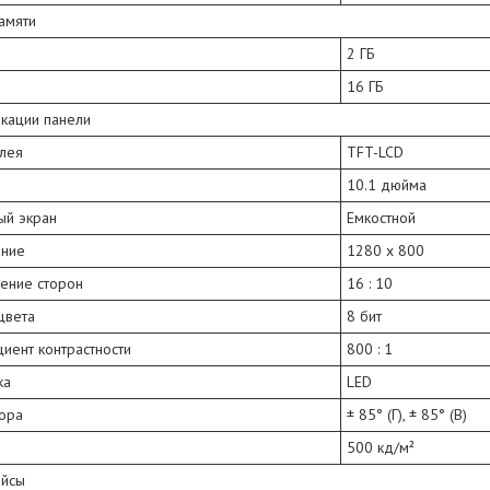
амяти
2 ГБ
16 ГБ
кации панели
плея
TFT-LCD
10.1 дюйма
ый экран
Емкостной
ние
1280 x 800
ение сторон
16 : 10
цвета
8 бит
иент контрастности
800 : 1
ка
LED
зора
± 85° (Г), ± 85° (В)
500 кд/м²
йсы