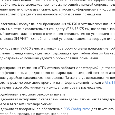
требление. Две светодиодные полосы, по одной с каждой стороны, п
елем цветами, показывая статус доступности конференц-зала – «доступ
у позволяет определить возможность использования помещения.
и элегантный корпус панели бронирования VK430 в эстетическом плане
тью монтажа с соответствием стандарту VESA 75*75 мм, позволяя выпо
ый комплект для настенного крепления предварительно установлен на 
ся лента 3M VHB™ для облегченной установки панели на твердую или с
ронирования VK430 вместе с конфигуратором системы представляет с
вления помещениями, идеально подходящее для любой области бизнес
 одновременно повышая удобство бронирования помещений.
бронирования компании ATEN отлично работает с платформой централ
эффективность и предоставляя сценарии для помещений, позволяя ав
для устройств, находящихся помещении. Также статус использования п
ется в режиме реального времени на информационной панели в
ATEN 
ь техническое обслуживание и лучше планировать размещение.
1-дюймовая емкостная сенсорная панель
держивает интеграцию с серверами календарей, такими как Календарь 
ace и Microsoft Exchange Server
держивает программное обеспечение
RBS Configurator
для пакетного 
етров бронирования и настроек календаря