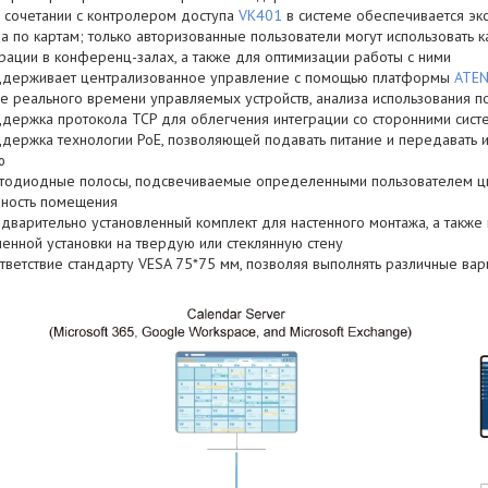
 сочетании с контролером доступа
VK401
в системе обеспечивается эк
а по картам; только авторизованные пользователи могут использовать 
рации в конференц-залах, а также для оптимизации работы с ними
держивает централизованное управление с помощью платформы
ATEN
е реального времени управляемых устройств, анализа использования п
держка протокола TCP для облегчения интеграции со сторонними сист
держка технологии PoE, позволяющей подавать питание и передавать 
ю
тодиодные полосы, подсвечиваемые определенными пользователем цв
пность помещения
дварительно установленный комплект для настенного монтажа, а такж
енной установки на твердую или стеклянную стену
тветствие стандарту VESA 75*75 мм, позволяя выполнять различные вар