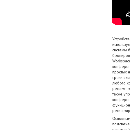
Устройст
использу
системы 
бронирова
Workspace
конферен
простых 
сроки ил
любого к
режиме р
также уп
конферен
функцион
регистри
Основным
подсвече
панелью V