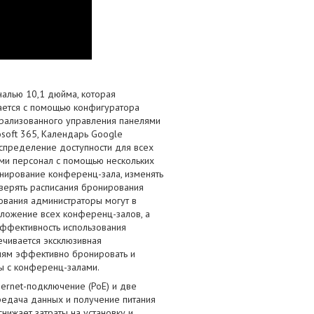
налью 10,1 дюйма, которая
ается с помощью конфигуратора
трализованного управления панелями
osoft 365, Календарь Google
аспределение доступности для всех
ми персонал с помощью нескольких
нирование конференц-зала, изменять
верять расписания бронирования
ования администраторы могут в
оложение всех конференц-залов, а
эффективность использования
ечивается эксклюзивная
елям эффективно бронировать и
ы с конференц-залами.
ernet-подключение (PoE) и две
едача данных и получение питания
нижает затраты на установку и