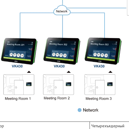
ор
Четырехъядерный