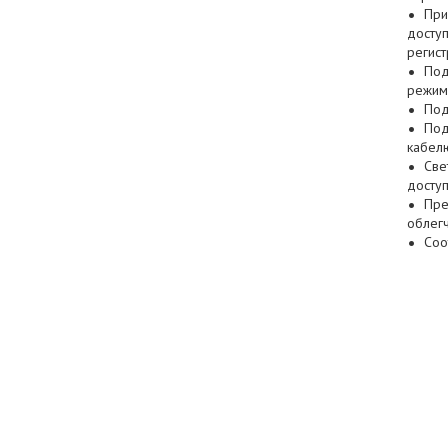
При
доступ
регист
Под
режим
Под
Под
кабел
Све
досту
Пре
облегч
Соо