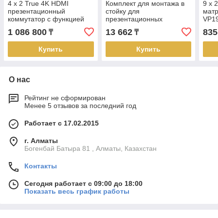
4 x 2 True 4K HDMI
Комплект для монтажа в
9 x 
презентационный
стойку для
мат
коммутатор с функцией
презентационных
VP1
Multi View VP2420 ATEN
коммутаторов 2X-043G
1 086 800
13 662
835
₸
₸
ATEN
Купить
Купить
О нас
Рейтинг не сформирован
Менее 5 отзывов за последний год
Работает с 17.02.2015
г. Алматы
Богенбай Батыра 81 , Алматы, Казахстан
Контакты
Сегодня работает с 09:00 до 18:00
Показать весь график работы