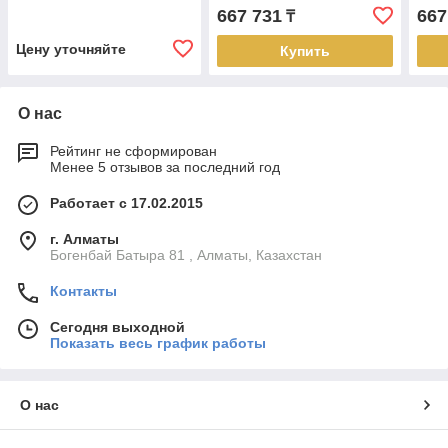
видеокоммутаторами
667 731
667
₸
ATEN Video Matrix Control
App
Цену уточняйте
Купить
О нас
Рейтинг не сформирован
Менее 5 отзывов за последний год
Работает с 17.02.2015
г. Алматы
Богенбай Батыра 81 , Алматы, Казахстан
Контакты
Сегодня выходной
Показать весь график работы
О нас