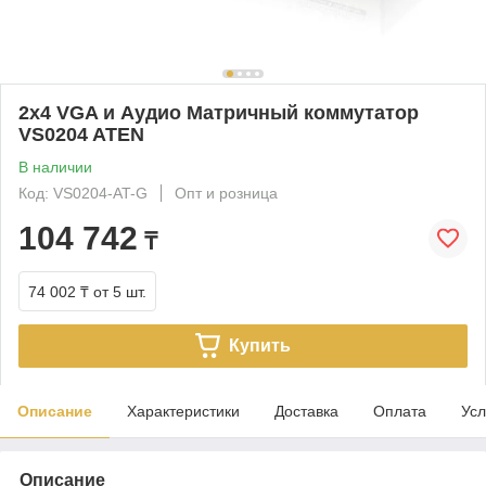
2х4 VGA и Аудио Матричный коммутатор
VS0204 ATEN
В наличии
Код: VS0204-AT-G
Опт и розница
104 742
₸
74 002 ₸
от 5 шт.
Купить
Описание
Характеристики
Доставка
Оплата
Усл
Описание