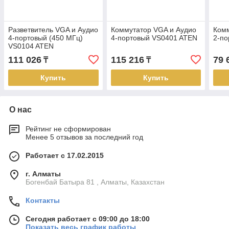
Разветвитель VGA и Аудио
Коммутатор VGA и Аудио
Комм
4-портовый (450 МГц)
4-портовый VS0401 ATEN
2-по
VS0104 ATEN
111 026
115 216
79 
₸
₸
Купить
Купить
О нас
Рейтинг не сформирован
Менее 5 отзывов за последний год
Работает с 17.02.2015
г. Алматы
Богенбай Батыра 81 , Алматы, Казахстан
Контакты
Сегодня работает с 09:00 до 18:00
Показать весь график работы