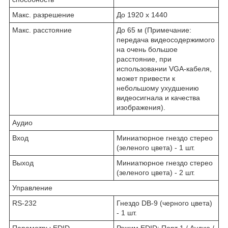
Макс. разрешение
До 1920 x 1440
Макс. расстояние
До 65 м (Примечание:
передача видеосодержимого
на очень большое
расстояние, при
использовании VGA-кабеля,
может привести к
небольшому ухудшению
видеосигнала и качества
изображения).
Аудио
Вход
Миниатюрное гнездо стерео
(зеленого цвета) - 1 шт.
Выход
Миниатюрное гнездо стерео
(зеленого цвета) - 2 шт.
Управление
RS-232
Гнездо DB-9 (черного цвета)
- 1 шт.
Параметры EDID
Режим EDID: Порт 1 / Аудио /