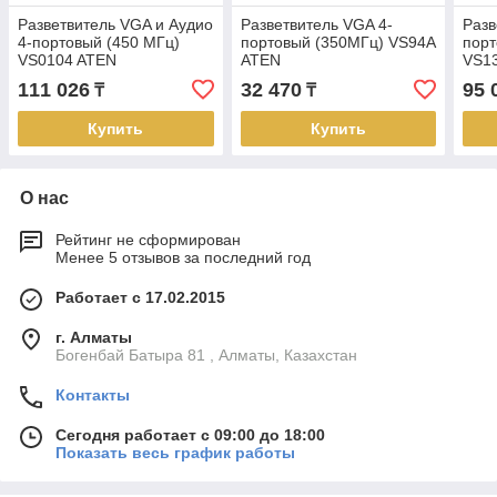
Разветвитель VGA и Аудио
Разветвитель VGA 4-
Разв
4-портовый (450 МГц)
портовый (350МГц) VS94A
порт
VS0104 ATEN
ATEN
VS1
111 026
32 470
95 
₸
₸
Купить
Купить
О нас
Рейтинг не сформирован
Менее 5 отзывов за последний год
Работает с 17.02.2015
г. Алматы
Богенбай Батыра 81 , Алматы, Казахстан
Контакты
Сегодня работает с 09:00 до 18:00
Показать весь график работы