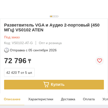
Разветвитель VGA и Аудио 2-портовый (450
МГц) VS0102 ATEN
Под заказ
Код: VS0102-AT-G
Опт и розница
Отправка с
05 сентября 2026
72 796
₸
42 420 ₸
от 5 шт.
Купить
Описание
Характеристики
Доставка
Оплата
Усл