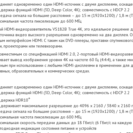
диняет одновременно один HDMI-источник с двумя дисплеями, оснащ
держка функций HDMI (3D, Deep Color, 4K); совместимость с HDCP 2.2
едача сигнала на большие расстояния – до 15 м (1920x1200) / 1,8 м (T
симальная частота пикселизации до 600 МГц
ый HDMI-видеоразветвитель VS182B True 4K, это идеальное решение д
сточника видео высокого разрешения одновременно на два дисплея. О
ым интерфейсом HDMI. С таким как DVD-плееры, приставки спутниковог
и, проекторами или телевизорами.
совместимым со спецификацией HDMI 2.0, 2-портовый HDMI-видеоразве
ает вывод изображения уровня 4K на частоте 60 Гц (4:4:4), а также мн
ным при использовании с любыми HDMI-дисплеями в применении для до
ивных, образовательных и коммерческих средах.
диняет одновременно один HDMI-источник с двумя дисплеями, оснащ
держка функций HDMI (3D, Deep Color, 4K); совместимость с HDCP 2.2
+
держка HDR10
держивает максимальное разрешение до 4096 x 2160 / 3840 x 2160 пр
едача сигнала на большие расстояния – до 15 м (1920x1200) / 1,8 м (T
симальная частота пикселизации до 600 МГц
симальная скорость передачи данных до 18 Гбит/с (6 Гбит/с на каждую
тодиодная индикация состояния питания и устройств