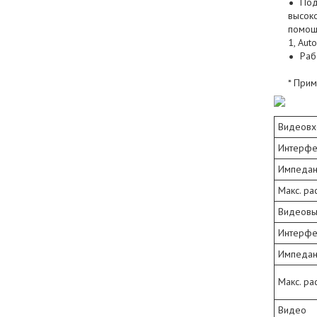
Под
высоко
помощь
1, Auto
Раб
* При
Видеов
Интерфе
Импедан
Макс. ра
Видеов
Интерфе
Импедан
Макс. ра
Видео