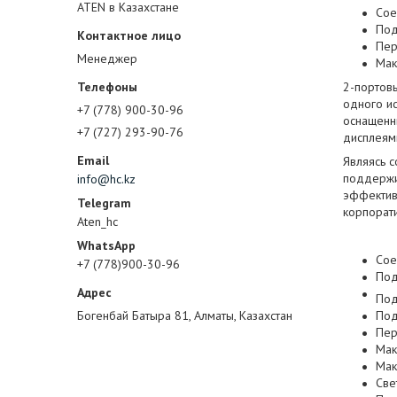
ATEN в Казахстане
Сое
Под
Пер
Менеджер
Мак
2-портов
одного и
+7 (778) 900-30-96
оснащенн
+7 (727) 293-90-76
дисплеям
Являясь 
поддержив
info@hc.kz
эффектив
корпорат
Aten_hc
Сое
+7 (778)900-30-96
Под
Под
Под
Богенбай Батыра 81, Алматы, Казахстан
Пер
Мак
Мак
Све