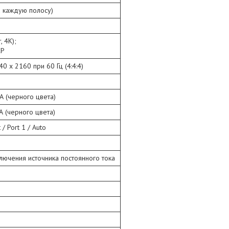
на каждую полосу)
, 4K);
CP
0 x 2160 при 60 Гц (4:4:4)
А (черного цвета)
А (черного цвета)
/ Port 1 / Auto
лючения источника постоянного тока