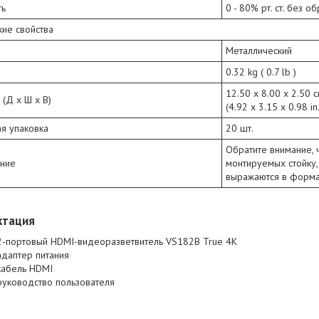
ть
0 - 80% рт. ст. без 
ие свойства
Металлический
0.32 kg ( 0.7 lb )
12.50 x 8.00 x 2.50 
(Д х Ш х В)
(4.92 x 3.15 x 0.98 in.
я упаковка
20 шт.
Обратите внимание, 
ние
монтируемых стойку,
выражаются в форма
ктация
2-портовый HDMI-видеоразветвитель VS182B True 4K
адаптер питания
кабель HDMI
руководство пользователя