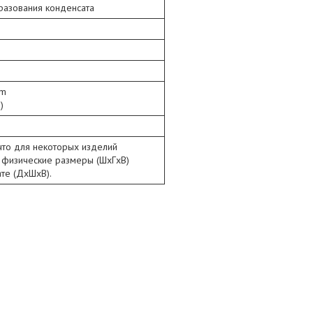
образования конденсата
cm
)
что для некоторых изделий
 физические размеры (ШxГxВ)
те (ДxШxВ).