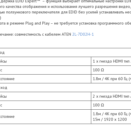
держка EDID Expert™ – функция выбирает оптимальные настройки EDID
го качества отображения и использования лучшего разрешения видео,
ю ползункового переключателя для EDID без усилий устанавливать нео
)
ота в режиме Plug and Play – не требуется установка программного об
мечание: совместимость с кабелем ATEN
2L-7D02H-1
ход
йсы
1 x гнездо HDMI тип 
с
100 Ω
сстояние
1.8м / 4K при 60 Гц (4
ыход
йсы
2 x гнезда HDMI тип 
с
100 Ω
1.8м / 4K при 60 Гц (4
сстояние
15м / 1920 x 1200