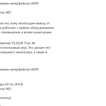
енными интерфейсом HDMI
rue 4K)*
ля тех, кому необходим вывод от
н работает с любым оборудованием,
о телевидения и всеми мониторами,
твитель VS182B True 4K
огопотоковый звук. Это делает его
машнего кинотеатра, а также в
енными интерфейсом HDMI
и 60 Hz (4:4:4)
rue 4K)*
 полосу)