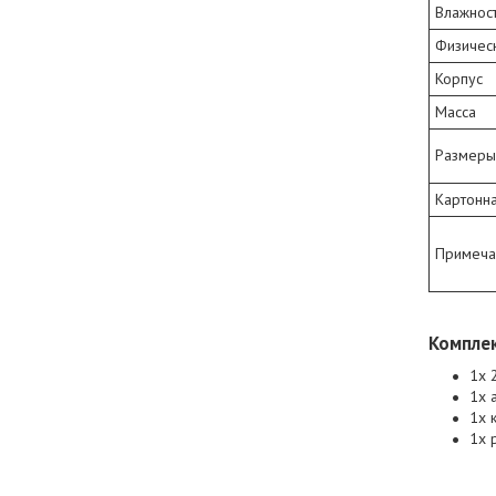
Влажнос
Физическ
Корпус
Масса
Размеры 
Картонна
Примеча
Компле
1x 
1x 
1x 
1x 