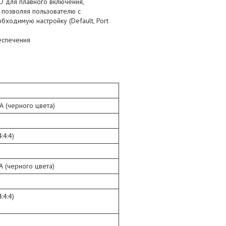
 для плавного включения,
 позволяя пользователю с
бходимую настройку (Default, Port
еспечения
А (черного цвета)
:4:4)
А (черного цвета)
:4:4)