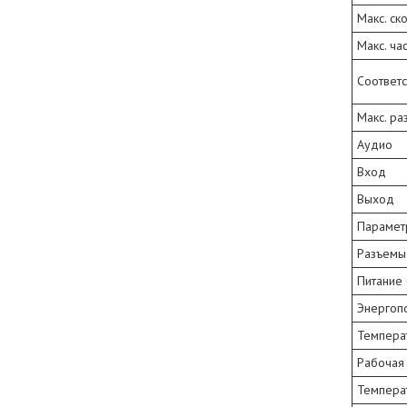
Макс. ск
Макс. ча
Соответс
Макс. р
Аудио
Вход
Выход
Парамет
Разъемы
Питание
Энергоп
Температ
Рабочая
Темпера