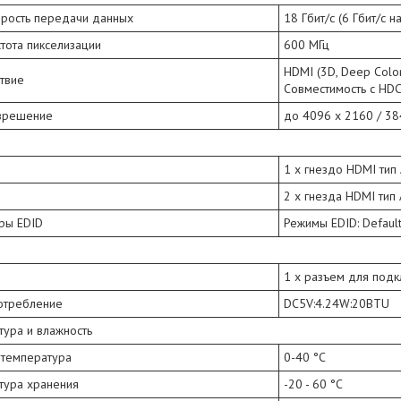
орость передачи данных
18 Гбит/с (6 Гбит/с 
стота пикселизации
600 МГц
HDMI (3D, Deep Color
твие
Совместимость с HD
азрешение
до 4096 x 2160 / 384
1 x гнездо HDMI тип 
2 x гнезда HDMI тип 
ры EDID
Режимы EDID: Default 
1 x разъем для подк
отребление
DC5V:4.24W:20BTU
ура и влажность
 температура
0-40 °C
тура хранения
-20 - 60 °C