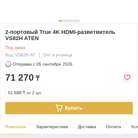
2-портовый True 4K HDMI-разветвитель
VS82H ATEN
Под заказ
Код: VS82H-AT
Опт и розница
Отправка с
05 сентября 2026
71 270
₸
51 688 ₸
от 2 шт.
Купить
Описание
Характеристики
Доставка
Оплата
Усл