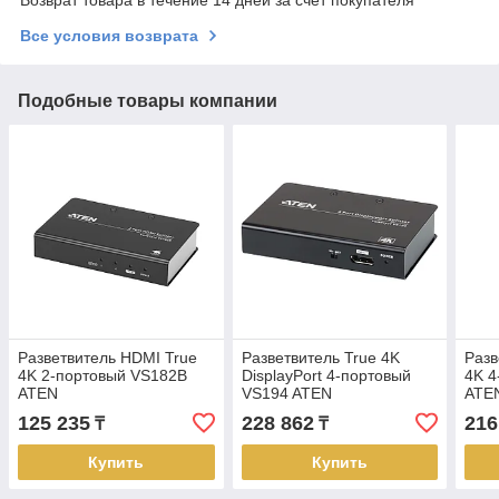
Все условия возврата
Подобные товары компании
Разветвитель HDMI True
Разветвитель True 4K
Разв
4K 2-портовый VS182B
DisplayPort 4-портовый
4K 4
ATEN
VS194 ATEN
ATE
125 235
228 862
216
₸
₸
Купить
Купить