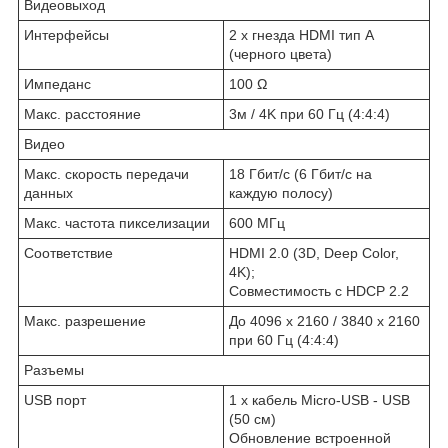
Видеовыход
Интерфейсы
2 x гнезда HDMI тип А
(черного цвета)
Импеданс
100 Ω
Макс. расстояние
3м / 4K при 60 Гц (4:4:4)
Видео
Макс. скорость передачи
18 Гбит/с (6 Гбит/с на
данных
каждую полосу)
Макс. частота пикселизации
600 MГц
Соответствие
HDMI 2.0 (3D, Deep Color,
4K);
Совместимость с HDCP 2.2
Макс. разрешение
До 4096 x 2160 / 3840 x 2160
при 60 Гц (4:4:4)
Разъемы
USB порт
1 x кабель Micro-USB - USB
(50 см)
Обновление встроенной