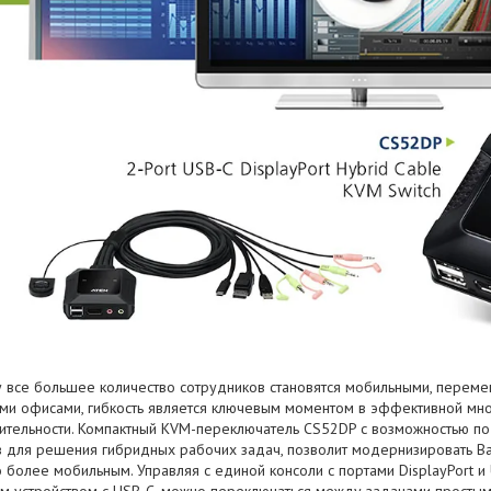
у все большее количество сотрудников становятся мобильными, пере
ми офисами, гибкость является ключевым моментом в эффективной мно
ительности. Компактный KVM-переключатель CS52DP с возможностью по
в для решения гибридных рабочих задач, позволит модернизировать Ва
 более мобильным. Управляя с единой консоли с портами DisplayPort и 
м устройством с USB-C, можно переключаться между задачами простым 