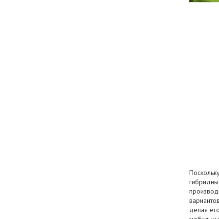
Поскольк
гибридны
производ
варианто
делая его
мобильны