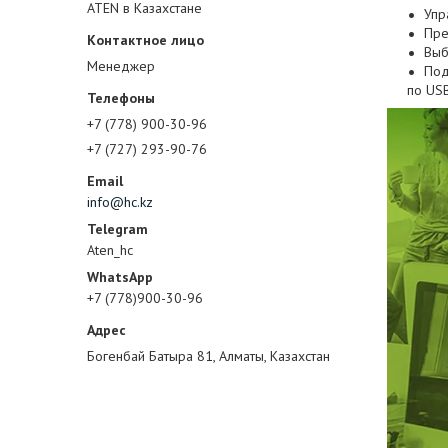
ATEN в Казахстане
Упр
Пре
Выб
Менеджер
Под
по US
+7 (778) 900-30-96
+7 (727) 293-90-76
info@hc.kz
Aten_hc
+7 (778)900-30-96
Богенбай Батыра 81, Алматы, Казахстан