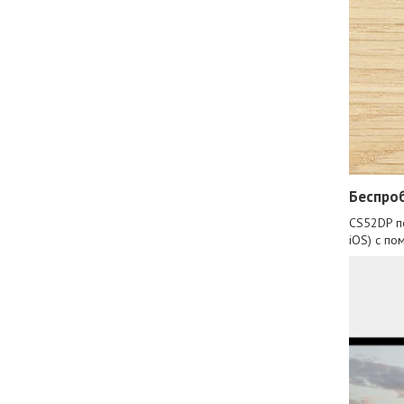
Беспро
CS52DP по
iOS) с п