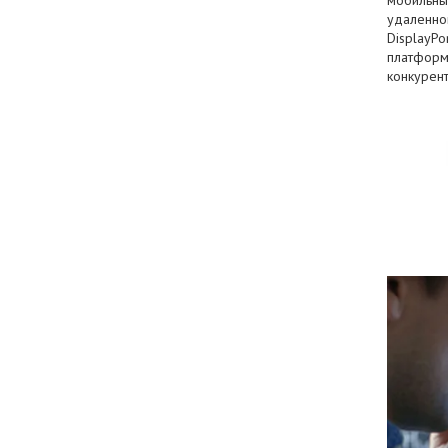
удаленно
DisplayP
платформ.
конкурент