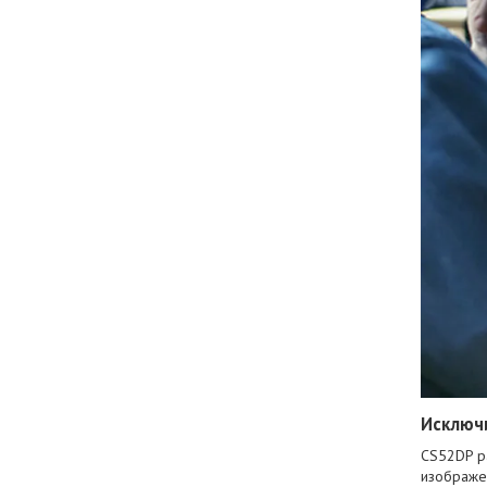
Исключи
CS52DP р
изображе