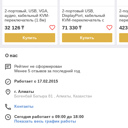
2-портовый, USB, VGA,
2-портовый USB,
2-по
аудио, кабельный KVM-
DisplayPort, кабельный
защ
переключатель (1.8м)
KVM-переключатель с
пере
CS62U ATEN
пультом удаленного
подд
32 126
71 330
423
₸
₸
переключения порта
дос
CS22DP ATEN
Купить
Купить
О нас
Рейтинг не сформирован
Менее 5 отзывов за последний год
Работает с 17.02.2015
г. Алматы
Богенбай Батыра 81 , Алматы, Казахстан
Контакты
Сегодня работает с 09:00 до 18:00
Показать весь график работы