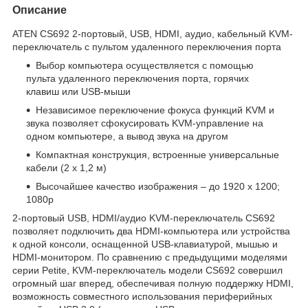
Описание
ATEN CS692 2-портовый, USB, HDMI, аудио, кабельный KVM-
переключатель с пультом удаленного переключения порта
Выбор компьютера осуществляется с помощью
пульта удаленного переключения порта, горячих
клавиш или USB-мыши
Независимое переключение фокуса функций KVM и
звука позволяет сфокусировать KVM-управление на
одном компьютере, а вывод звука на другом
Компактная конструкция, встроенные универсальные
кабели (2 х 1,2 м)
Высочайшее качество изображения – до 1920 x 1200;
1080p
2-портовый USB, HDMI/аудио KVM-переключатель CS692
позволяет подключить два HDMI-компьютера или устройства
к одной консоли, оснащенной USB-клавиатурой, мышью и
HDMI-монитором. По сравнению с предыдущими моделями
серии Petite, KVM-переключатель модели CS692 совершил
огромный шаг вперед, обеспечивая полную поддержку HDMI,
возможность совместного использования периферийных