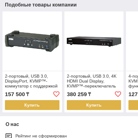
Подобные товары компании
2-портовый, USB 3.0,
2-портовый, USB 3.0, 4K
4-по
DisplayPort, KVMP™-
HDMI Dual Display,
KVM
коммутатор с поддержкой
KVMP™-переключатель
функ
4K (кабели в комплекте)
CS1842 ATEN
CS1
157 500
380 259
127
₸
₸
CS1922 ATEN
Купить
Купить
О нас
Рейтинг не сформирован