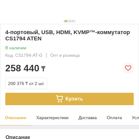
4-портовый, USB, HDMI, KVMP™-коммутатор
CS1794 ATEN
В наличии
Код: CS1794-AT-G
Опт и розница
258 440
₸
200 376 ₸
от 2 шт.
Купить
Описание
Характеристики
Доставка
Оплата
Усл
Описание