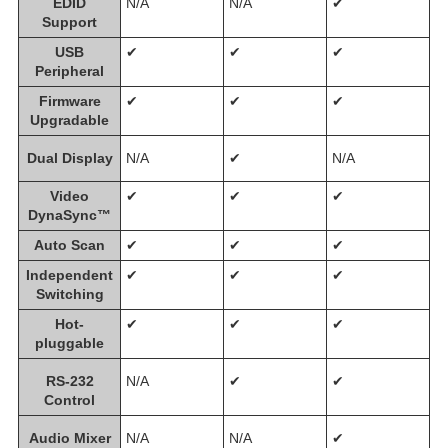
EDID
N/A
N/A
✔
Support
USB
✔
✔
✔
Peripheral
Firmware
✔
✔
✔
Upgradable
Dual Display
N/A
✔
N/A
Video
✔
✔
✔
DynaSync™
Auto Scan
✔
✔
✔
Independent
✔
✔
✔
Switching
Hot-
✔
✔
✔
pluggable
RS-232
N/A
✔
✔
Control
Audio Mixer
N/A
N/A
✔