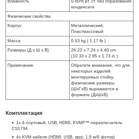
Влажность
0-80% рт. ст. без образования
конденсата
Физические свойства
Корпус
Металлический,
Пластмассовый
Масса
0.53 kg ( 1.17 lb )
Размеры (Д х Ш х В)
26.23 x 7.24 x 4.40 cm
(10.33 x 2.85 x 1.73 in.)
Примечание
Обратите внимание, что для
некоторых изделий
монтируемых стойку,
физические размеры
(ШxГxВ) выражаются в
формате (ДxШxВ).
Комплектация
1х 4-портовый, USB, HDMI, KVMP™-переключатель
CS1794
4x KVM-кабеля (HDMI, USB, звук; 1,8 м/6 футов)