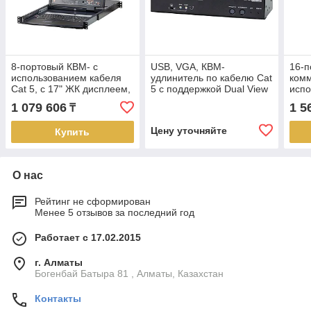
8-портовый КВМ- с
USB, VGA, КВМ-
16-п
использованием кабеля
удлинитель по кабелю Cat
комм
Cat 5, с 17" ЖК дисплеем,
5 с поддержкой Dual View
испо
Dual Rail и разъемом
(1600x1200@150м) CE774
Cat 
1 079 606
1 5
₸
KL1508AM ATEN
ATEN
Dual
Цену уточняйте
Купить
О нас
Рейтинг не сформирован
Менее 5 отзывов за последний год
Работает с 17.02.2015
г. Алматы
Богенбай Батыра 81 , Алматы, Казахстан
Контакты