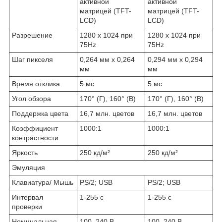
активной
активной
матрицей (TFT-
матрицей (TFT-
LCD)
LCD)
Разрешение
1280 x 1024 при
1280 x 1024 при
75Hz
75Hz
Шаг пикселя
0,264 мм x 0,264
0,294 мм x 0,294
мм
мм
Время отклика
5 мс
5 мс
Угол обзора
170° (Г), 160° (В)
170° (Г), 160° (В)
Поддержка цвета
16,7 млн. цветов
16,7 млн. цветов
Коэффициент
1000:1
1000:1
контрастности
Яркость
250 кд/м²
250 кд/м²
Эмуляция
Клавиатура/ Мышь
PS/2; USB
PS/2; USB
Интервал
1-255 с
1-255 с
проверки
Номинальная
100–240 В
100–240 В