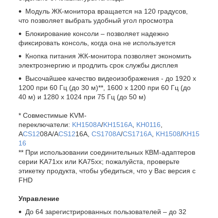
Модуль ЖК-монитора вращается на 120 градусов,
что позволяет выбрать удобный угол просмотра
Блокирование консоли – позволяет надежно
фиксировать консоль, когда она не используется
Кнопка питания ЖК-монитора позволяет экономить
электроэнергию и продлить срок службы дисплея
Высочайшее качество видеоизображения - до 1920 x
1200 при 60 Гц (до 30 м)**, 1600 x 1200 при 60 Гц (до
40 м) и 1280 x 1024 при 75 Гц (до 50 м)
* Совместимые KVM-
переключатели:
KH1508A
/
KH1516A
,
KH0116
,
A
CS12
08A/A
CS12
16A,
CS1708A
/
CS1716A
,
KH1508
/
KH15
16
** При использовании соединительных КВМ-адаптеров
серии KA71xx или KA75xx; пожалуйста, проверьте
этикетку продукта, чтобы убедиться, что у Вас версия с
FHD
Управление
До 64 зарегистрированных пользователей – до 32