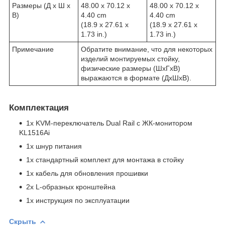
Размеры (Д х Ш х
48.00 x 70.12 x
48.00 x 70.12 x
В)
4.40 cm
4.40 cm
(18.9 x 27.61 x
(18.9 x 27.61 x
1.73 in.)
1.73 in.)
Примечание
Обратите внимание, что для некоторых
изделий монтируемых стойку,
физические размеры (ШxГxВ)
выражаются в формате (ДxШxВ).
Комплектация
1x KVM-переключатель Dual Rail с ЖК-монитором
KL1516Ai
1х шнур питания
1х стандартный комплект для монтажа в стойку
1х кабель для обновления прошивки
2x L-образных кронштейна
1х инструкция по эксплуатации
Скрыть