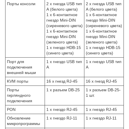
Порты консоли
2 x гнезда USB тип
2 x гнезда USB тип
А (белого цвета)
А (белого цвета)
1 x 6-контактное
1 x 6-контактное
гнездо Mini-DIN
гнездо Mini-DIN
(сиреневого цвета)
(сиреневого цвета)
1 x 6-контактное
1 x 6-контактное
гнездо Mini-DIN
гнездо Mini-DIN
(зеленого цвета)
(зеленого цвета)
1 x гнездо HDB-15
1 x гнездо HDB-15
(синего цвета)
(синего цвета)
Порт для
1 x гнездо USB тип
1 x гнездо USB тип
подключения
А
А
внешней мыши
KVM порты
16 x гнезд RJ-45
16 x гнезд RJ-45
Порты
1 x разъем DB-25
1 x разъем DB-25-
гирляндного
1 шт.
подключения
PON
1 x гнездо RJ-45
1 x гнездо RJ-45
Обновление
1 x гнездо RJ-11
1 x гнездо RJ-11
микропрограммы