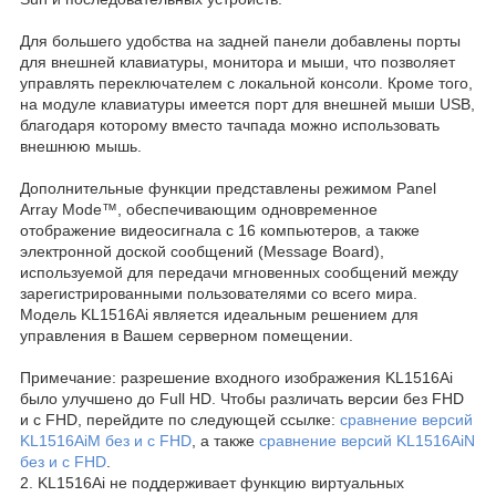
Для большего удобства на задней панели добавлены порты
для внешней клавиатуры, монитора и мыши, что позволяет
управлять переключателем с локальной консоли. Кроме того,
на модуле клавиатуры имеется порт для внешней мыши USB,
благодаря которому вместо тачпада можно использовать
внешнюю мышь.
Дополнительные функции представлены режимом Panel
Array Mode™, обеспечивающим одновременное
отображение видеосигнала с 16 компьютеров, а также
электронной доской сообщений (Message Board),
используемой для передачи мгновенных сообщений между
зарегистрированными пользователями со всего мира.
Модель KL1516Ai является идеальным решением для
управления в Вашем серверном помещении.
Примечание: разрешение входного изображения KL1516Ai
было улучшено до Full HD. Чтобы различать версии без FHD
и с FHD, перейдите по следующей ссылке:
сравнение версий
KL1516AiM без и с FHD
, а также
сравнение версий KL1516AiN
без и с FHD
.
2. KL1516Ai не поддерживает функцию виртуальных