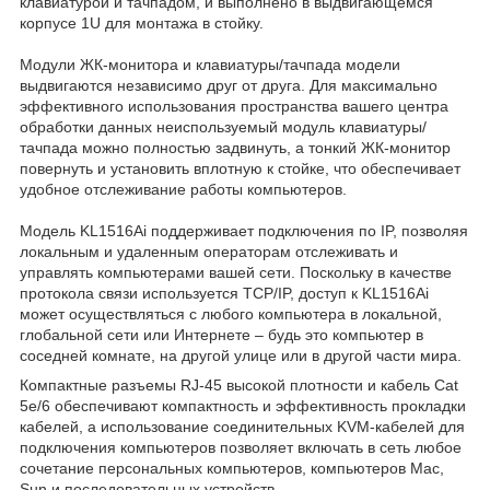
клавиатурой и тачпадом, и выполнено в выдвигающемся
корпусе 1U для монтажа в стойку.
Модули ЖК-монитора и клавиатуры/тачпада модели
выдвигаются независимо друг от друга. Для максимально
эффективного использования пространства вашего центра
обработки данных неиспользуемый модуль клавиатуры/
тачпада можно полностью задвинуть, а тонкий ЖК-монитор
повернуть и установить вплотную к стойке, что обеспечивает
удобное отслеживание работы компьютеров.
Модель KL1516Ai поддерживает подключения по IP, позволяя
локальным и удаленным операторам отслеживать и
управлять компьютерами вашей сети. Поскольку в качестве
протокола связи используется TCP/IP, доступ к KL1516Ai
может осуществляться с любого компьютера в локальной,
глобальной сети или Интернете – будь это компьютер в
соседней комнате, на другой улице или в другой части мира.
Компактные разъемы RJ-45 высокой плотности и кабель Cat
5e/6 обеспечивают компактность и эффективность прокладки
кабелей, а использование соединительных KVM-кабелей для
подключения компьютеров позволяет включать в сеть любое
сочетание персональных компьютеров, компьютеров Mac,
Sun и последовательных устройств.