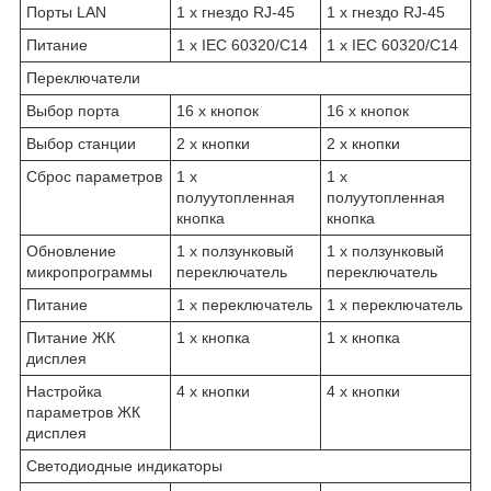
Порты LAN
1 x гнездо RJ-45
1 x гнездо RJ-45
Питание
1 x IEC 60320/C14
1 x IEC 60320/C14
Переключатели
Выбор порта
16 x кнопок
16 x кнопок
Выбор станции
2 x кнопки
2 x кнопки
Сброс параметров
1 x
1 x
полуутопленная
полуутопленная
кнопка
кнопка
Обновление
1 x ползунковый
1 x ползунковый
микропрограммы
переключатель
переключатель
Питание
1 x переключатель
1 x переключатель
Питание ЖК
1 x кнопка
1 x кнопка
дисплея
Настройка
4 x кнопки
4 x кнопки
параметров ЖК
дисплея
Светодиодные индикаторы