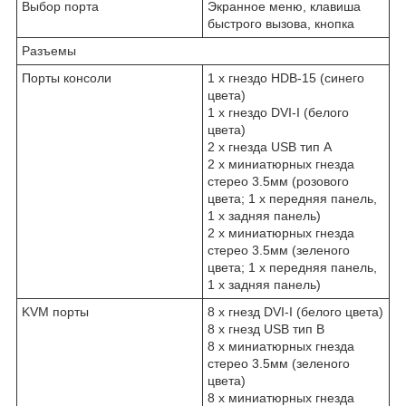
Выбор порта
Экранное меню, клавиша
быстрого вызова, кнопка
Разъемы
Порты консоли
1 x гнездо HDB-15 (синего
цвета)
1 x гнездо DVI-I (белого
цвета)
2 x гнезда USB тип А
2 x миниатюрных гнезда
стерео 3.5мм (розового
цвета; 1 x передняя панель,
1 x задняя панель)
2 x миниатюрных гнезда
стерео 3.5мм (зеленого
цвета; 1 x передняя панель,
1 x задняя панель)
KVM порты
8 x гнезд DVI-I (белого цвета)
8 x гнезд USB тип B
8 x миниатюрных гнезда
стерео 3.5мм (зеленого
цвета)
8 x миниатюрных гнезда