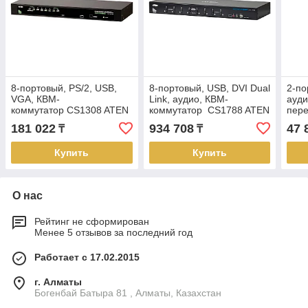
8-портовый, PS/2, USB,
8-портовый, USB, DVI Dual
2-по
VGA, КВМ-
Link, аудио, КВМ-
ауди
коммутатор CS1308 ATEN
коммутатор CS1788 ATEN
пер
ATE
181 022
934 708
47 
₸
₸
Купить
Купить
О нас
Рейтинг не сформирован
Менее 5 отзывов за последний год
Работает с 17.02.2015
г. Алматы
Богенбай Батыра 81 , Алматы, Казахстан