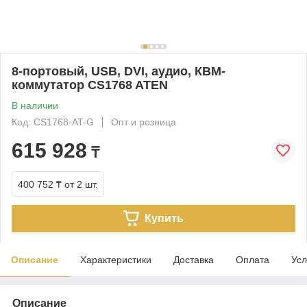
8-портовый, USB, DVI, аудио, КВМ-
коммутатор CS1768 ATEN
В наличии
Код: CS1768-AT-G
Опт и розница
615 928
₸
400 752 ₸
от 2 шт.
Купить
Описание
Характеристики
Доставка
Оплата
Усл
Описание