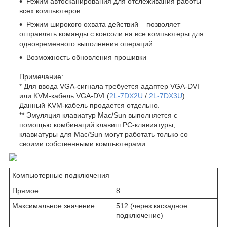
Режим автосканирования для отслеживания работы
всех компьютеров
Режим широкого охвата действий – позволяет
отправлять команды с консоли на все компьютеры для
одновременного выполнения операций
Возможность обновления прошивки
Примечание:
* Для ввода VGA-сигнала требуется адаптер VGA-DVI
или KVM-кабель VGA-DVI (
2L-7DX2U
/
2L-7DX3U
).
Данный KVM-кабель продается отдельно.
** Эмуляция клавиатур Mac/Sun выполняется с
помощью комбинаций клавиш PC-клавиатуры;
клавиатуры для Mac/Sun могут работать только со
своими собственными компьютерами
Компьютерные подключения
Прямое
8
Максимальное значение
512 (через каскадное
подключение)