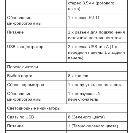
стерео 3.5мм (розового
цвета)
Обновление
1 x гнездо RJ-11
микропрограммы
Питание
1 x разъем для подключения
источника постоянного тока
USB концентратор
2 x гнезда USB тип А (1 x
передняя панель, 1 x задняя
панель)
Переключатели
Выбор порта
8 x кнопок
Сброс параметров
1 x полу-утопленная кнопка
Обновление
1 x ползунковый
микропрограммы
переключатель
Светодиодные индикаторы
Связь по USB
8 (Зеленого цвета)
Питание
1 (Темно-зеленого цвета)