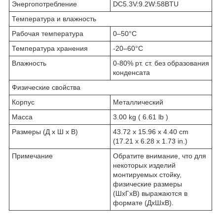
Энергопотребление
DC5.3V:9.2W:58BTU
Температура и влажность
Рабочая температура
0–50°C
Температура хранения
-20–60°C
Влажность
0-80% рт. ст. без образования
конденсата
Физические свойства
Корпус
Металлический
Масса
3.00 kg ( 6.61 lb )
Размеры (Д х Ш х В)
43.72 x 15.96 x 4.40 cm
(17.21 x 6.28 x 1.73 in.)
Примечание
Обратите внимание, что для
некоторых изделий
монтируемых стойку,
физические размеры
(ШxГxВ) выражаются в
формате (ДxШxВ).