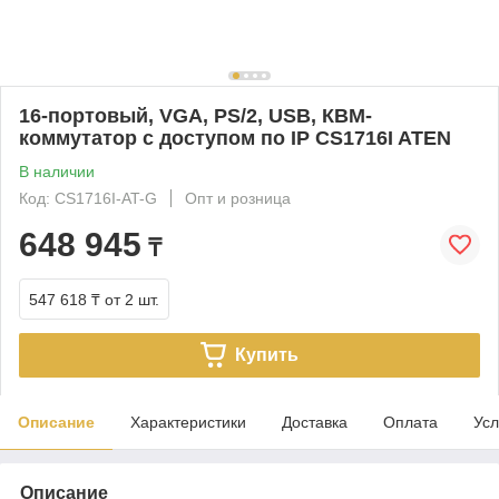
16-портовый, VGA, PS/2, USB, КВМ-
коммутатор с доступом по IP CS1716I ATEN
В наличии
Код: CS1716I-AT-G
Опт и розница
648 945
₸
547 618 ₸
от 2 шт.
Купить
Описание
Характеристики
Доставка
Оплата
Усл
Описание