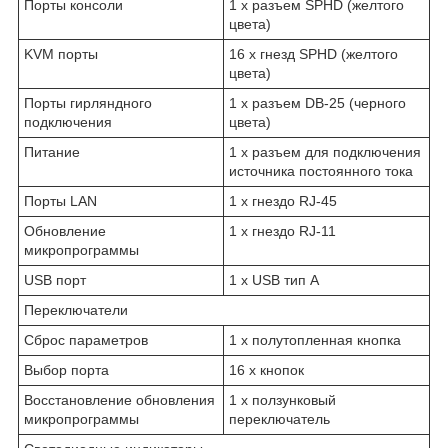
Порты консоли
1 x разъем SPHD (желтого
цвета)
KVM порты
16 x гнезд SPHD (желтого
цвета)
Порты гирляндного
1 x разъем DB-25 (черного
подключения
цвета)
Питание
1 x разъем для подключения
источника постоянного тока
Порты LAN
1 x гнездо RJ-45
Обновление
1 x гнездо RJ-11
микропрограммы
USB порт
1 x USB тип А
Переключатели
Сброс параметров
1 x полутопленная кнопка
Выбор порта
16 x кнопок
Восстановление обновления
1 x ползунковый
микропрограммы
переключатель