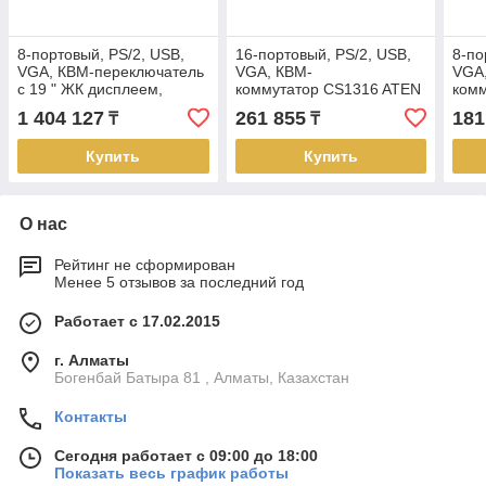
8-портовый, PS/2, USB,
16-портовый, PS/2, USB,
8-по
VGA, КВМ-переключатель
VGA, КВМ-
VGA
с 19 " ЖК дисплеем,
коммутатор CS1316 ATEN
ком
доступом по IP CL5708IN
1 404 127
261 855
181
₸
₸
ATEN
Купить
Купить
О нас
Рейтинг не сформирован
Менее 5 отзывов за последний год
Работает с 17.02.2015
г. Алматы
Богенбай Батыра 81 , Алматы, Казахстан
Контакты
Сегодня работает с 09:00 до 18:00
Показать весь график работы