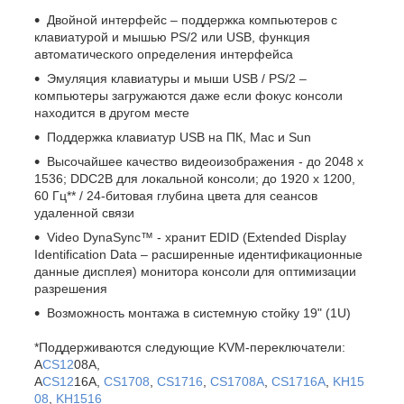
Двойной интерфейс – поддержка компьютеров с
клавиатурой и мышью PS/2 или USB, функция
автоматического определения интерфейса
Эмуляция клавиатуры и мыши USB / PS/2 –
компьютеры загружаются даже если фокус консоли
находится в другом месте
Поддержка клавиатур USB на ПК, Mac и Sun
Высочайшее качество видеоизображения - до 2048 x
1536; DDC2B для локальной консоли; до 1920 x 1200,
60 Гц** / 24-битовая глубина цвета для сеансов
удаленной связи
Video DynaSync™ - хранит EDID (Extended Display
Identification Data – расширенные идентификационные
данные дисплея) монитора консоли для оптимизации
разрешения
Возможность монтажа в системную стойку 19" (1U)
*Поддерживаются следующие KVM-переключатели:
A
CS12
08A,
A
CS12
16A,
CS1708
,
CS1716
,
CS1708A
,
CS1716A
,
KH15
08
,
KH1516