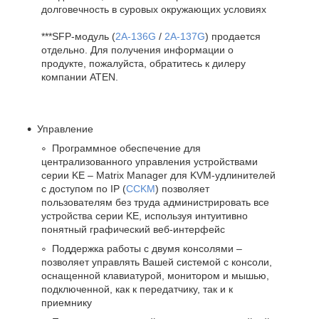
долговечность в суровых окружающих условиях
***SFP-модуль (
2A-136G
/
2A-137G
) продается
отдельно. Для получения информации о
продукте, пожалуйста, обратитесь к дилеру
компании ATEN.
Управление
Программное обеспечение для
централизованного управления устройствами
серии KE – Matrix Manager для KVM-удлинителей
с доступом по IP (
CCKM
) позволяет
пользователям без труда администрировать все
устройства серии KE, используя интуитивно
понятный графический веб-интерфейс
Поддержка работы с двумя консолями –
позволяет управлять Вашей системой с консоли,
оснащенной клавиатурой, монитором и мышью,
подключенной, как к передатчику, так и к
приемнику