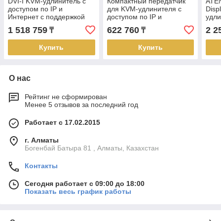
DVI-I KVM-удлинитель с
Компактный передатчик
ATE
доступом по IP и
для KVM-удлинителя с
Disp
Интернет с поддержкой
доступом по IP и
удли
двух дисплеев
поддержкой одного
IP с
1 518 759
622 760
2 2
₸
₸
(передатчик) KE6940AiT
DisplayPort KE9900ST
дисп
ATEN
ATEN
Купить
Купить
О нас
Рейтинг не сформирован
Менее 5 отзывов за последний год
Работает с 17.02.2015
г. Алматы
Богенбай Батыра 81 , Алматы, Казахстан
Контакты
Сегодня работает с 09:00 до 18:00
Показать весь график работы