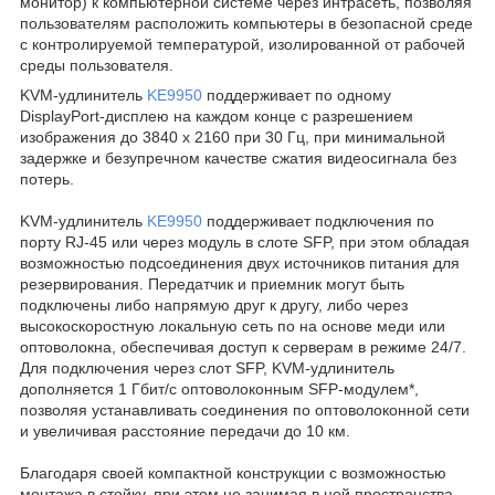
монитор) к компьютерной системе через интрасеть, позволяя
пользователям расположить компьютеры в безопасной среде
с контролируемой температурой, изолированной от рабочей
среды пользователя.
KVM-удлинитель
KE9950
поддерживает по одному
DisplayPort-дисплею на каждом конце с разрешением
изображения до 3840 x 2160 при 30 Гц, при минимальной
задержке и безупречном качестве сжатия видеосигнала без
потерь.
KVM-удлинитель
KE9950
поддерживает подключения по
порту RJ-45 или через модуль в слоте SFP, при этом обладая
возможностью подсоединения двух источников питания для
резервирования. Передатчик и приемник могут быть
подключены либо напрямую друг к другу, либо через
высокоскоростную локальную сеть по на основе меди или
оптоволокна, обеспечивая доступ к серверам в режиме 24/7.
Для подключения через слот SFP, KVM-удлинитель
дополняется 1 Гбит/с оптоволоконным SFP-модулем*,
позволяя устанавливать соединения по оптоволоконной сети
и увеличивая расстояние передачи до 10 км.
Благодаря своей компактной конструкции с возможностью
монтажа в стойку, при этом не занимая в ней пространства