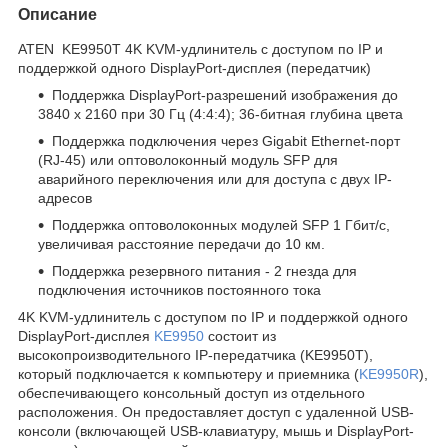
Описание
ATEN KE9950T 4K KVM-удлинитель с доступом по IP и
поддержкой одного DisplayPort-дисплея (передатчик)
Поддержка DisplayPort-разрешений изображения до
3840 x 2160 при 30 Гц (4:4:4); 36-битная глубина цвета
Поддержка подключения через Gigabit Ethernet-порт
(RJ-45) или оптоволоконный модуль SFP для
аварийного переключения или для доступа с двух IP-
адресов
Поддержка оптоволоконных модулей SFP 1 Гбит/с,
увеличивая расстояние передачи до 10 км.
Поддержка резервного питания - 2 гнезда для
подключения источников постоянного тока
4K KVM-удлинитель с доступом по IP и поддержкой одного
DisplayPort-дисплея
KE9950
состоит из
высокопроизводительного IP-передатчика (KE9950T),
который подключается к компьютеру и приемника (
KE9950R
),
обеспечивающего консольный доступ из отдельного
расположения. Он предоставляет доступ с удаленной USB-
консоли (включающей USB-клавиатуру, мышь и DisplayPort-