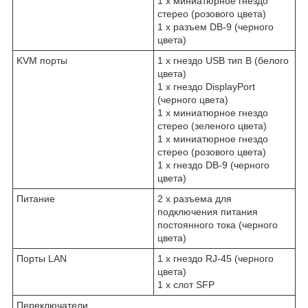
1 x миниатюрное гнездо
стерео (розового цвета)
1 x разъем DB-9 (черного
цвета)
KVM порты
1 x гнездо USB тип В (белого
цвета)
1 x гнездо DisplayPort
(черного цвета)
1 x миниатюрное гнездо
стерео (зеленого цвета)
1 x миниатюрное гнездо
стерео (розового цвета)
1 x гнездо DB-9 (черного
цвета)
Питание
2 x разъема для
подключения питания
постоянного тока (черного
цвета)
Порты LAN
1 x гнездо RJ-45 (черного
цвета)
1 x слот SFP
Переключатели