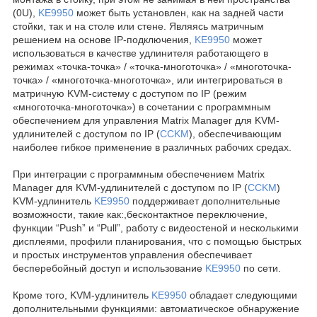
(0U),
KE9950
может быть установлен, как на задней части
стойки, так и на столе или стене. Являясь матричным
решением на основе IP-подключения,
KE9950
может
использоваться в качестве удлинителя работающего в
режимах «точка-точка» / «точка-многоточка» / «многоточка-
точка» / «многоточка-многоточка», или интегрироваться в
матричную KVM-систему с доступом по IP (режим
«многоточка-многоточка») в сочетании с программным
обеспечением для управления Matrix Manager для KVM-
удлинителей с доступом по IP (
CCKM
), обеспечивающим
наиболее гибкое применение в различных рабочих средах.
При интеграции с программным обеспечением Matrix
Manager для KVM-удлинителей с доступом по IP (
CCKM
)
KVM-удлинитель
KE9950
поддерживает дополнительные
возможности, такие как:,бесконтактное переключение,
функции “Push” и “Pull”, работу с видеостеной и несколькими
дисплеями, профили планирования, что с помощью быстрых
и простых инструментов управления обеспечивает
бесперебойный доступ и использование
KE9950
по сети.
Кроме того, KVM-удлинитель
KE9950
обладает следующими
дополнительными функциями: автоматическое обнаружение