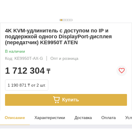
4K KVM-удлинитель с доступом по IP и
поддержкой одного DisplayPort-дисплея
(передатчик) KE9950T ATEN
В наличии
Код: KE9950T-AX-G
Опт и розница
1 712 304
₸
1 190 871 ₸
от 2 шт.
Купить
Описание
Характеристики
Доставка
Оплата
Усл