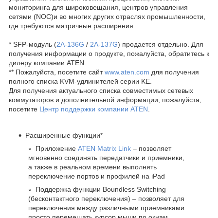
мониторинга для широковещания, центров управления
сетями (NOC)и во многих других отраслях промышленности,
где требуются матричные расширения.
* SFP-модуль (
2A-136G
/
2A-137G
) продается отдельно. Для
получения информации о продукте, пожалуйста, обратитесь к
дилеру компании ATEN.
** Пожалуйста, посетите сайт
www.aten.com
для получения
полного списка KVM-удлинителей серии KE.
Для получения актуального списка совместимых сетевых
коммутаторов и дополнительной информации, пожалуйста,
посетите
Центр поддержки компании ATEN
.
Расширенные функции*
Приложение
ATEN Matrix Link
– позволяет
мгновенно соединять передатчики и приемники,
а также в реальном времени выполнять
переключение портов и профилей на iPad
Поддержка функции Boundless Switching
(бесконтактного переключения) – позволяет для
переключения между различными приемниками
просто перемещать курсор мыши по окнам