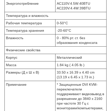
Энергопотребление
AC110V:4.5W:40BTU
AC220V:4.4W:39BTU
Температура и влажность
Рабочая температура
0-50°C
Температура хранения
-20-60°C
Влажность
0 - 80% рт. ст. без
образования конденсата
Физические свойства
Корпус
Металлический
Масса
1.84 kg ( 4.05 lb )
Размеры (Д х Ш х В)
33.50 x 16.39 x 4.40 cm
(13.19 x 6.45 x 1.73 in.)
Примечание
* Защищенные DVI KVM-
переключатели
поддерживают видеовывод в
разрешении до 3840 x 2160
при частоте 30 Гц с
мониторами/компьютерами,