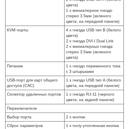
цвета)
1 x миниатюрное гнездо
стерео 3.5мм (зеленого
цвета, на передней панели)
KVM порты
4 x гнезда USB тип В (белого
цвета)
2 x гнезда DVI-I Dual Link
2 x миниатюрных гнезда
стерео 3.5мм (зеленого
цвета)
Питание
1 x гнездо переменного тока
с 3 штырьками
USB-порт для карт общего
1 x гнездо USB тип А (белого
доступа (CAC)
цвета; на передней панели)
Селектор удаленных портов
1 x гнездо RJ-11 (черного
цвета; на задней панели)
Переключатели
Выбор порта
2 x кнопки
Сброс параметров
1 x полу-утопленная кнопка