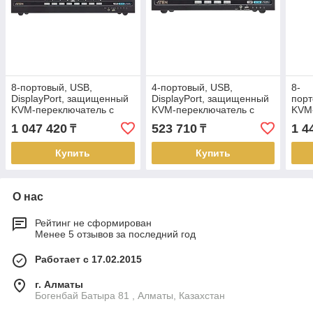
8-портовый, USB,
4-портовый, USB,
8-
DisplayPort, защищенный
DisplayPort, защищенный
пор
KVM-переключатель с
KVM-переключатель с
KVM
поддержкой карт общего
поддержкой карт общего
подд
1 047 420
523 710
1 4
₸
₸
доступа CS1188DP4C
доступа CS1184DP4C
карт
ATEN
ATEN
CS1
Купить
Купить
О нас
Рейтинг не сформирован
Менее 5 отзывов за последний год
Работает с 17.02.2015
г. Алматы
Богенбай Батыра 81 , Алматы, Казахстан