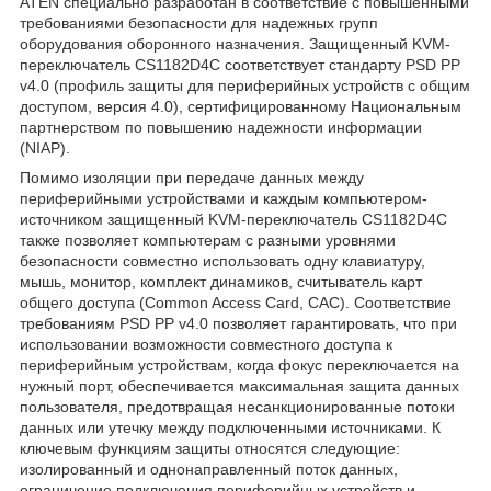
ATEN специально разработан в соответствие с повышенными
требованиями безопасности для надежных групп
оборудования оборонного назначения. Защищенный KVM-
переключатель CS1182D4C соответствует стандарту PSD PP
v4.0 (профиль защиты для периферийных устройств с общим
доступом, версия 4.0), сертифицированному Национальным
партнерством по повышению надежности информации
(NIAP).
Помимо изоляции при передаче данных между
периферийными устройствами и каждым компьютером-
источником защищенный KVM-переключатель CS1182D4C
также позволяет компьютерам с разными уровнями
безопасности совместно использовать одну клавиатуру,
мышь, монитор, комплект динамиков, считыватель карт
общего доступа (Common Access Card, CAC). Соответствие
требованиям PSD PP v4.0 позволяет гарантировать, что при
использовании возможности совместного доступа к
периферийным устройствам, когда фокус переключается на
нужный порт, обеспечивается максимальная защита данных
пользователя, предотвращая несанкционированные потоки
данных или утечку между подключенными источниками. К
ключевым функциям защиты относятся следующие:
изолированный и однонаправленный поток данных,
ограничение подключения периферийных устройств и