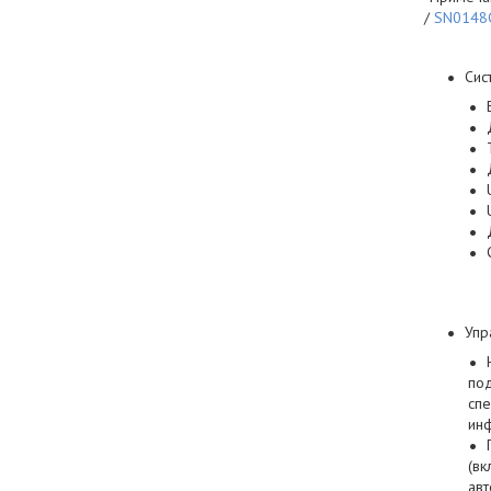
/
SN0148
Сис
Упр
под
спе
ин
(вк
авт