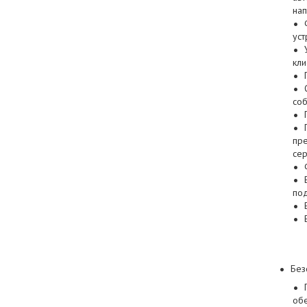
нап
уст
кли
соб
пр
се
под
Без
обе