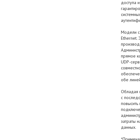
доступа и
гарантир
системных
аутентиф
Модели с
Ethernet.
производ
Админист
прямое ко
UDP-серве
совместн
обеспече
обе лине
Обладая 
с послед
повысить 
подключе
админист
затраты 
данных.
*Примечан