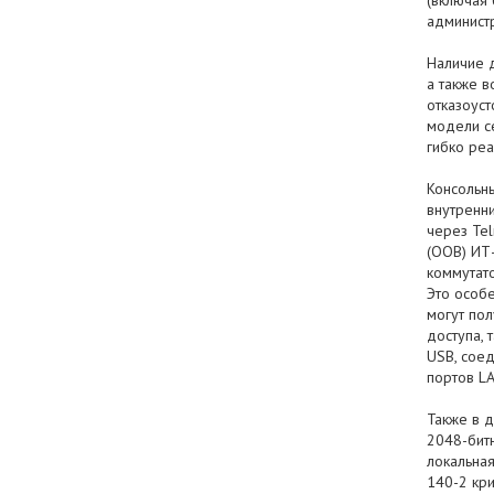
(включая
админист
Наличие д
а также 
отказоуст
модели се
гибко ре
Консольны
внутренни
через Te
(OOB) ИТ-
коммутато
Это особе
могут пол
доступа, 
USB, сое
портов LA
Также в 
2048-бит
локальна
140-2 кри