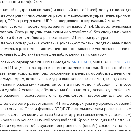
ательным интерфейсом
опасный внутренний (in-band) и внешний (out-of-band) доступ к послед
держка различных режимов работы – консольное управление, прямое 
орт, TCP-сервер/клиент, UDP-сервер/клиент и виртуальный модем
кция автоматического определения сигналов DTE/DCE, обеспечивающа
аторам Cisco (и другим совместимым устройствам) без специализирован
ей для более удобного развертывания ИТ-инфраструктуры
держка обнаружения состояния (онлайн/офф-лайн) подключенных посл
 клеммных разъемов) - автоматическое отправление уведомления при 
ономный (офф-лайн) режим для наблюдения за их статусом
нсольных серверов SN01xxCO (модели
SN0108CO
, SN0116CO,
SN0132
вает ИТ-администраторам и сетевым администраторам безопасный внешн
ательным устройствам, расположенным в центрах обработки данных или
коммутаторам, позволяющим управлять консолью с помощью подключен
питания и разъемами локальной сети, данные модели объединяют в се
ия удобной установки, обеспечения безопасного доступа к устройства
 управления и всестороннего контроля, который необходим для центро
олее быстрого развертывания ИТ-инфраструктуры в устройствах сери
 аналогичный Cisco и функция DTE/DCE с автоматическим распознавание
ние к сетевым коммутаторам Cisco (и другим совместимым устройствам)
ированных консольных (rollover) кабелей. Кроме того, для наблюдения
 поддерживают обнаружение оперативного (онлайн) состояния подклю