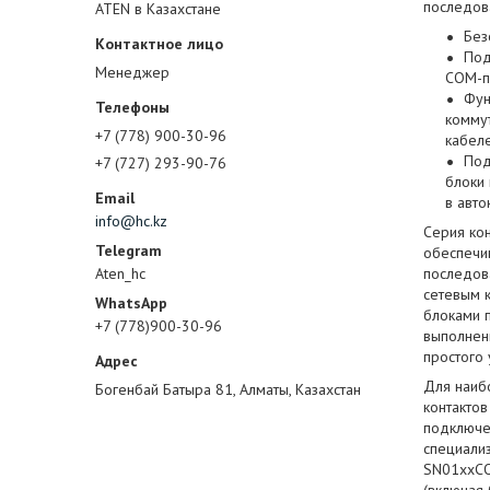
последов
ATEN в Казахстане
Без
Под
Менеджер
COM-п
Фун
коммут
+7 (778) 900-30-96
кабел
Под
+7 (727) 293-90-76
блоки
в авт
info@hc.kz
Серия ко
обеспечи
Aten_hc
последов
сетевым 
блоками 
+7 (778)900-30-96
выполнен
простого
Для наиб
Богенбай Батыра 81, Алматы, Казахстан
контактов
подключе
специализ
SN01xxCO