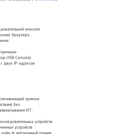
ледовательной консоли
основе браузера
 меню
формации
top USB Console)
 с двух IP-адресов
еспечивающей прямое
ствам) без
развертывания ИТ-
оследовательных устройств
ченных устройств
лайн (в автономный режим,