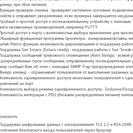
ример, при сбое питания)
Функция проверки отклика - проверяет системное состояние подключе
ройств и отправляет уведомление, если проверка завершается неудачно
Удобный и простой доступ к последовательному устройству с помощью T
ента независимых производителей, например PuTTY
Простой доступ к порту с возможностью выбора приложения для просмот
Обширный функционал программы просмотра - копирование/вставка, им
ытий, Macro-функции, возможность широковещания и поддержка работ
Поддержка Sun Solaris (Solaris ready) - поддержка работы с Sun “break-
Поддержка сообщений тревожного оповещения (Alert Strings) - всякий р
едопределенных строк сообщению, отправленному последовательным у
рвер сообщит Вам об этом с помощью SNMP Trap-предупреждение и/ил
Фильтр команд – ограничивает пользователя от выполнения заданных 
Возможность одновременного доступа нескольких пользователей к одно
ключений на порт
Возможность выбора режима одновременного доступа - Exclusive/Occu
Возможность интеграции с PDU (блоками распределения питания) компа
опасность
Поддержка шифрования данных с использованием TLS 1.2 и RSA 2048-
спечения безопасного входа пользователей через браузер