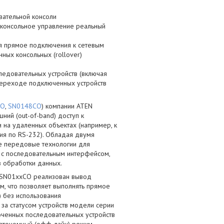
овательной консоли
консольное управление реальный
я прямое подключения к сетевым
ных консольных (rollover)
едовательных устройств (включая
переходе подключенных устройств
CO
,
SN0148CO
) компании ATEN
ий (out-of-band) доступ к
 на удаленных объектах (например, к
ия по RS-232). Обладая двумя
бе передовые технологии для
м с последовательным интерфейсом,
в обработки данных.
и SN01xxCO реализован вывод
м, что позволяет выполнять прямое
 без использования
 за статусом устройств модели серии
ченных последовательных устройств