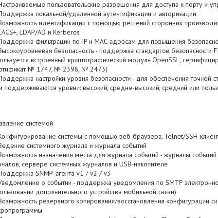
Настраиваемые пользовательские разрешения для доступа к порту и уп
Поддержка локальной/удаленной аутентификации и авторизации
Возможность идентификации с помощью решений сторонних производит
ACS+, LDAP/AD и Kerberos
Поддержка фильтрации по IP и MAC-адресам для повышения безопасно
Высокоуровневая безопасность - поддержка стандартов безопасности FI
ользуется встроенный криптографический модуль OpenSSL, сертифици
ртификат № 1747, № 2398, № 2473)
Поддержка настройки уровня безопасности - для обеспечения точной с
и поддерживаются уровни: высокий, средне-высокий, средний или польз
авление системой
Конфигурирование системы с помощью веб-браузера, Telnet/SSH-клиент
Ведение системного журнала и журнала событий
Возможность назначения места для журнала событий - журналы событий
налов, сервере системных журналов и USB-накопителе
Поддержка SNMP-агента v1 / v2 / v3
Уведомление о событии - поддержка уведомления по SMTP электронной
ользовании дополнительного устройства мобильной связи)
Возможность резервного копирования/восстановления конфигурации си
кропрограммы