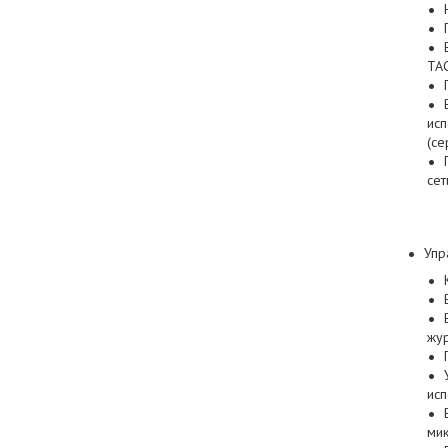
TAC
исп
(се
сет
Упр
жур
исп
ми