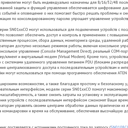
 привилегии могут быть индивидуально назначены для 8/16/32/48 посл
ованной защиты и функций управления обеспечивается шифрование дан
 событий и оповещение о них помогают быстро решать проблемы и снизи
икация по консолидированному паролю упрощает управление устройст
ерии SN01xxCO могут использоваться для подключения устройств с по
 Это позволяет обеспечить доступ и контроль в применениях с повыше
ственным процессом, сбора данных, мониторинга среды, удаленной ра
раторам доступно несколько режимов работы, включая консольное упра
нсольное управление (Console Management Direct), реальный COM-порт 
р/клиент и виртуальный модем (Virtual Modem). Кроме того, устройст
о с системами удаленного управления питанием PDU (блоками распреде
ния централизованного доступа к последовательным устройствам и инт
йки могут использоваться при помощи программного обеспечения ATEN
широкими возможностям, а также благодаря простому и безопасному 
овательным интерфейсом, модели серии SN01xxCO помогут максимизиро
масштабируемость, а также снизить затраты на установку и эксплуатаци
ния устройств с последовательным интерфейсом сэкономят Ваше время
раторам управлять своими центрами обработки данных практически из 
на командировки и время на обслуживание, обеспечивая высочайшую до
ие: поставляется с источниками постоянного тока по запросу (
SN0108C