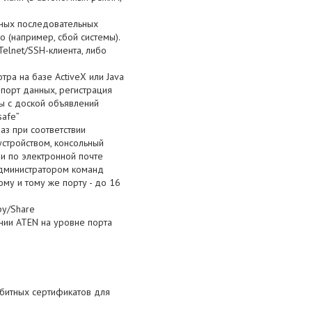
нных последовательных
 (например, сбой системы).
elnet/SSH-клиента, либо
ра на базе ActiveX или Java
порт данных, регистрация
ы с доской объявлений
safe”
аз при соответствии
стройством, консольный
и по электронной почте
администратором команд
му и тому же порту - до 16
py/Share
нии ATEN на уровне порта
битных сертификатов для