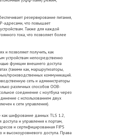
автономный (офф-лайн) режим,
обеспечивает резервирование питания,
IP-адресами, что повышает
 устройствам. Также для каждой
оянного тока, что позволяет более
х и позволяют получить, как
евым устройствам непосредственно
мощью функции внешнего доступа
ах (такими как, маршрутизаторы,
вных/производственных коммуникаций.
изводственную сеть и администраторы
колько различных способов OOB-
нсольное соединение с ноутбука через
единение с использованием двух
лючен к сети управления).
е как шифрование данных TLS 1.2,
 доступа и управления к портам,
адресов и сертифицированная FIPS
го и высокоуровневого доступа. Права