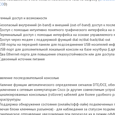
CO
D)
темный доступ и возможности
Безопасный внутренний (in-band) и внешний (out-of-band) доступ к пос
Доступ с помощью интуитивно понятного графического интерфейса на 
Терминальный доступ с помощью интерфейса на основе управляемого
Доступ через модем с поддержкой функций dial-in/dial-back/dial-out
USB-порты на передней панели для подсоединения USB-носителей ин
USB-порт для дополнительной локальной консоли на базе ноутбука (Lap
Два Ethernet-порта для повышения отказоустойчивости или для доступа
Сдвоенный источник питания
авление последовательной консолью
Наличие функции автоматического определения сигналов DTE/DCE, об
ключения к сетевым коммутаторам Cisco (и другим совместимым устрой
циализированных консольных (rollover) кабелей для более удобного 
фраструктуры
Поддержка обнаружения состояния (онлайн/офф-лайн) подключенных п
лючая блоки клеммных разъемов) - для наблюдения за статусом подклю
оматическое отправление уведомления при переходе их в режим офф-