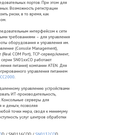
едовательных портов. При этом для
ных. Возможность регистрации
ть риски, в то время, как
вом.
следовательным интерфейсом к сети
нными требованиями – для управления
боты оборудования и управления им.
вление (Console Management),
(Real COM Port), TCP-сервер/клиент,
ва серии SN01xxCO работают
ления питания) компании ATEN. Для
егрированного управления питанием
CC2000
.
удаленному управлению устройствами
вать ИТ-производительность,
ю. Консольные серверы для
 и деньги, позволяя
любой точки мира, сводя к минимуму
ступность услуг центров обработки
O
D / SN0116COD /
SN0132CO
D