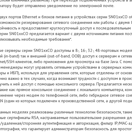
 блоки клеммных разъемов). При переходе подключенных устройств в 
ратору будет отправлено уведомление по электронной почте.
вух портов Ethernet и блоков питания в устройствах серии SN01xxCO 
возможности резервирования сетевого соединения или работы с двумя 
ойчивость и предоставляет круглосуточный доступ к последовательным
рии SN01xxCO предлагается вариант с двумя источниками питания пост
ализовывать необходимые требования*.
е серверы серии SN01xxCO доступны в 8-, 16-, 32-, 48-портовых моделя
й (in-band) так и внешний (out-of-band, OOB) доступ к серверам и сет
lnet/SSH-клиентов, либо приложения для просмотра на базе Java. С по
менеджеры могут управлять сетевыми устройствами в серверных комнат
ры и ИБП), используя для управления сети, которые отделены от осно
нно важно в тех случаях, когда возникают трудности с доступом в про
учить к ней доступ с помощью консольного сервера. Предлагается нес
такие как: прямое консольное соединение с локального компьютера, ко
динение через модем по телефонной сети, либо гибридное сетевое со
N (один из которых подключен к производственной сети, а другой подк
данных моделях реализованы различные технологии безопасности, таки
ные сертификаты RSA, настраиваемые пользовательские разрешения для
я/удаленная/сторонняя аутентификация и авторизация, фильтр IP/MAC-
птография, что гарантирует администраторам безопасность для просто