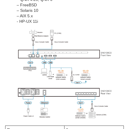
– FreeBSD
– Solaris 10
– AIX 5.x
- HP-UX 11i