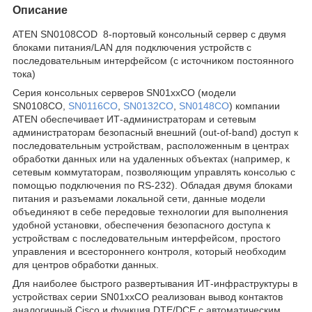
Описание
ATEN SN0108COD 8-портовый консольный сервер с двумя
блоками питания/LAN для подключения устройств с
последовательным интерфейсом (с источником постоянного
тока)
Серия консольных серверов SN01xxCO (модели
SN0108CO,
SN0116CO
,
SN0132CO
,
SN0148CO
) компании
ATEN обеспечивает ИТ-администраторам и сетевым
администраторам безопасный внешний (out-of-band) доступ к
последовательным устройствам, расположенным в центрах
обработки данных или на удаленных объектах (например, к
сетевым коммутаторам, позволяющим управлять консолью с
помощью подключения по RS-232). Обладая двумя блоками
питания и разъемами локальной сети, данные модели
объединяют в себе передовые технологии для выполнения
удобной установки, обеспечения безопасного доступа к
устройствам с последовательным интерфейсом, простого
управления и всестороннего контроля, который необходим
для центров обработки данных.
Для наиболее быстрого развертывания ИТ-инфраструктуры в
устройствах серии SN01xxCO реализован вывод контактов
аналогичный Cisco и функция DTE/DCE с автоматическим