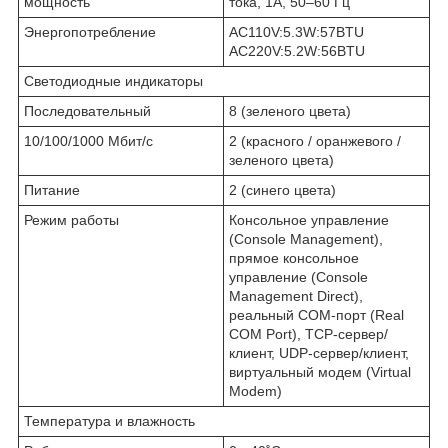
мощность
тока, 1А, 50–60 Гц
Энергопотребление
AC110V:5.3W:57BTU
AC220V:5.2W:56BTU
Светодиодные индикаторы
Последовательный
8 (зеленого цвета)
10/100/1000 Мбит/с
2 (красного / оранжевого /
зеленого цвета)
Питание
2 (синего цвета)
Режим работы
Консольное управление
(Console Management),
прямое консольное
управление (Console
Management Direct),
реальный COM-порт (Real
COM Port), TCP-сервер/
клиент, UDP-сервер/клиент,
виртуальный модем (Virtual
Modem)
Температура и влажность