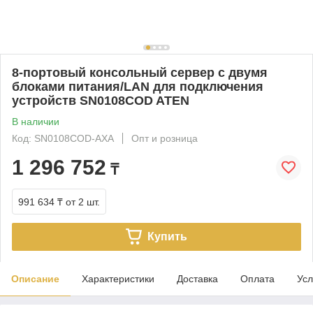
8-портовый консольный сервер с двумя
блоками питания/LAN для подключения
устройств SN0108COD ATEN
В наличии
Код: SN0108COD-AXA
Опт и розница
1 296 752
₸
991 634 ₸
от 2 шт.
Купить
Описание
Характеристики
Доставка
Оплата
Усл