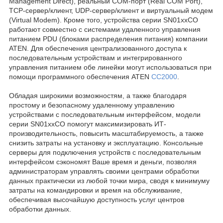
Management Direct), реальный COM-порт (Real COM Port),
TCP-сервер/клиент, UDP-сервер/клиент и виртуальный модем
(Virtual Modem). Кроме того, устройства серии SN01xxCO
работают совместно с системами удаленного управления
питанием PDU (блоками распределения питания) компании
ATEN. Для обеспечения централизованного доступа к
последовательным устройствам и интегрированного
управления питанием обе линейки могут использоваться при
помощи программного обеспечения ATEN
CC2000
.
Обладая широкими возможностям, а также благодаря
простому и безопасному удаленному управлению
устройствами с последовательным интерфейсом, модели
серии SN01xxCO помогут максимизировать ИТ-
производительность, повысить масштабируемость, а также
снизить затраты на установку и эксплуатацию. Консольные
серверы для подключения устройств с последовательным
интерфейсом сэкономят Ваше время и деньги, позволяя
администраторам управлять своими центрами обработки
данных практически из любой точки мира, сводя к минимуму
затраты на командировки и время на обслуживание,
обеспечивая высочайшую доступность услуг центров
обработки данных.