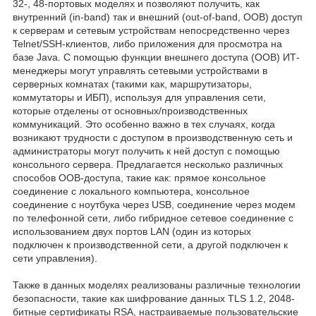
32-, 48-портовых моделях и позволяют получить, как
внутренний (in-band) так и внешний (out-of-band, OOB) доступ
к серверам и сетевым устройствам непосредственно через
Telnet/SSH-клиентов, либо приложения для просмотра на
базе Java. С помощью функции внешнего доступа (OOB) ИТ-
менеджеры могут управлять сетевыми устройствами в
серверных комнатах (такими как, маршрутизаторы,
коммутаторы и ИБП), используя для управления сети,
которые отделены от основных/производственных
коммуникаций. Это особенно важно в тех случаях, когда
возникают трудности с доступом в производственную сеть и
администраторы могут получить к ней доступ с помощью
консольного сервера. Предлагается несколько различных
способов OOB-доступа, такие как: прямое консольное
соединение с локального компьютера, консольное
соединение с ноутбука через USB, соединение через модем
по телефонной сети, либо гибридное сетевое соединение с
использованием двух портов LAN (один из которых
подключен к производственной сети, а другой подключен к
сети управления).
Также в данных моделях реализованы различные технологии
безопасности, такие как шифрование данных TLS 1.2, 2048-
битные сертификаты RSA, настраиваемые пользовательские