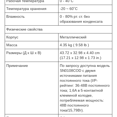
Рабочая температура
0 - 40˚C
Температура хранения
-20 ~ 60˚C
Влажность
0 - 80% рт. ст. без
образования конденсата
Физические свойства
Корпус
Металлический
Масса
4.35 kg ( 9.58 lb )
Размеры (Д х Ш х В)
43.72 x 32.98 x 4.40 cm
(17.21 x 12.98 x 1.73 in.)
Примечание
По запросу доступна модель
SN0108COD с двумя
источниками питания
постоянного тока (I/P-
рейтинг: 36-48В постоянного
тока; 1,6А в 5-контактной
клеммной колодке,
потребляемая мощность:
48В постоянного
тока/15,79Вт).