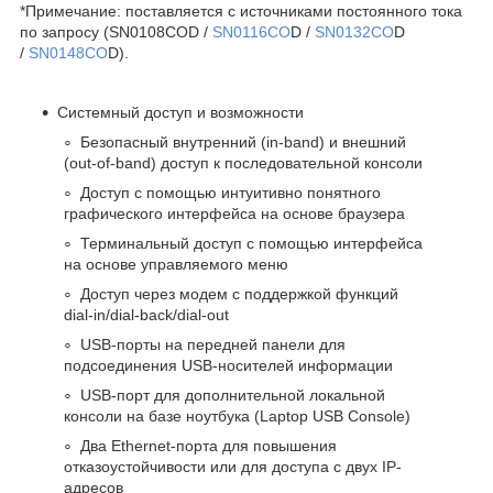
*Примечание: поставляется с источниками постоянного тока
по запросу (SN0108COD /
SN0116CO
D /
SN0132CO
D
/
SN0148CO
D).
Системный доступ и возможности
Безопасный внутренний (in-band) и внешний
(out-of-band) доступ к последовательной консоли
Доступ с помощью интуитивно понятного
графического интерфейса на основе браузера
Терминальный доступ с помощью интерфейса
на основе управляемого меню
Доступ через модем с поддержкой функций
dial-in/dial-back/dial-out
USB-порты на передней панели для
подсоединения USB-носителей информации
USB-порт для дополнительной локальной
консоли на базе ноутбука (Laptop USB Console)
Два Ethernet-порта для повышения
отказоустойчивости или для доступа с двух IP-
адресов