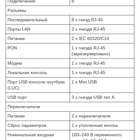
Подключение
8
Разъемы
Последовательный
8 x гнезд RJ-45
Порты LAN
2 x гнезда RJ-45
Питание
2 x IEC 60320/C14
PON
1 x гнездо RJ-45
(зарезервировано)
Модем
1 x гнездо RJ-45
Локальная консоль
1 x гнездо RJ-45
Порт USB консоли ноутбука
1 x Mini USB
(LUC)
USB порт
3 x гнезда USB тип А
Переключатели
Питание
2 x переключателя
Сброс параметров
1 x утопленная кнопка
Номинальная входная
100–240 В переменного