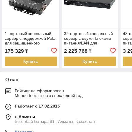
1-портовый консольный
32-портовый консольный
48-п
сервер с поддержкой PoE
сервер с двумя блоками
серв
для защищенного
питания/LAN для
пита
подключения к
подключения устройств
подк
175 329
2 225 768
3 2
₸
₸
устройствам SN3001P
SN0132COD ATEN
SN0
ATEN
Купить
Купить
О нас
Рейтинг не сформирован
Менее 5 отзывов за последний год
Работает с 17.02.2015
г. Алматы
Богенбай Батыра 81 , Алматы, Казахстан
Контакты