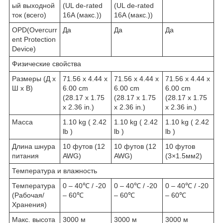
ый выходной
(UL de-rated
(UL de-rated
ток (всего)
16A (макс.))
16A (макс.))
OPD(Overcurr
Да
Да
Да
ent Protection
Device)
Физические свойства
Размеры (Д х
71.56 x 4.44 x
71.56 x 4.44 x
71.56 x 4.44 x
Ш х В)
6.00 cm
6.00 cm
6.00 cm
(28.17 x 1.75
(28.17 x 1.75
(28.17 x 1.75
x 2.36 in.)
x 2.36 in.)
x 2.36 in.)
Масса
1.10 kg ( 2.42
1.10 kg ( 2.42
1.10 kg ( 2.42
lb )
lb )
lb )
Длина шнура
10 футов (12
10 футов (12
10 футов
питания
AWG)
AWG)
(3×1.5мм2)
Температура и влажность
Температура
0 – 40℃ / -20
0 – 40℃ / -20
0 – 40℃ / -20
(Рабочая/
– 60℃
– 60℃
– 60℃
Хранения)
Макс. высота
3000 м
3000 м
3000 м