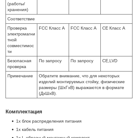
(работы/
хранения)
Соответствие
Проверка
FCC Класс A
FCC Класс A
CE Класс A
электромагни
тной
совместимос
ти
Безопасная
По запросу
По запросу
CE,LVD
проверка
Примечание
Обратите внимание, что для некоторых
изделий монтируемых стойку, физические
размеры (ШxГxВ) выражаются в формате
(ДxШxВ).
Комплектация
1x блок распределения питания
1x кабель питания
1x L-образный монтажный комплект