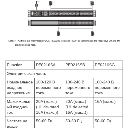
Function
PE0216SA
PE0216SB
PE0216SG
Электрическая часть
Номинальное
100-120 В
100-240 В
100-240 В
входное
переменного
переменного
переменного
напряжение
тока
тока
тока
Максимальн
20A (макс.)
20A (макс.)
16A (макс.)
ый входной
(UL de-rated
(UL de-rated
ток
16A (макс.))
16A (макс.))
Частота на
50-60 Гц
50-60 Гц
50-60 Гц
входе