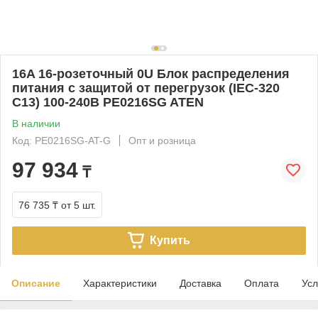
16A 16-розеточный 0U Блок распределения
питания с защитой от перегрузок (IEC-320
C13) 100-240В PE0216SG ATEN
В наличии
Код: PE0216SG-AT-G
Опт и розница
97 934
₸
76 735 ₸
от 5 шт.
Купить
Описание
Характеристики
Доставка
Оплата
Усл