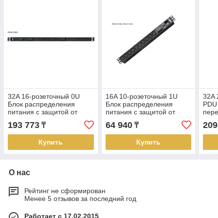
32A 16-розеточный 0U
16A 10-розеточный 1U
32A 
Блок распределения
Блок распределения
PDU 
питания с защитой от
питания с защитой от
пере
перегрузок (IEC-320 C13)
перегрузок (IEC-320 C13)
C13 
193 773
64 940
209
₸
₸
100-240В PE0316SG ATEN
100-240В. PE0210SG
100
ATEN
Купить
Купить
О нас
Рейтинг не сформирован
Менее 5 отзывов за последний год
Работает с 17.02.2015