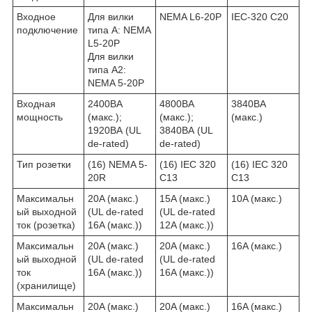
Входное
Для вилки
NEMA L6-20P
IEC-320 C20
подключение
типа A: NEMA
L5-20P
Для вилки
типа A2:
NEMA 5-20P
Входная
2400ВА
4800ВА
3840ВА
мощность
(макс.);
(макс.);
(макс.)
1920ВА (UL
3840ВА (UL
de-rated)
de-rated)
Тип розетки
(16) NEMA 5-
(16) IEC 320
(16) IEC 320
20R
C13
C13
Максимальн
20A (макс.)
15A (макс.)
10A (макс.)
ый выходной
(UL de-rated
(UL de-rated
ток (розетка)
16A (макс.))
12A (макс.))
Максимальн
20A (макс.)
20A (макс.)
16A (макс.)
ый выходной
(UL de-rated
(UL de-rated
ток
16A (макс.))
16A (макс.))
(хранилище)
Максимальн
20A (макс.)
20A (макс.)
16A (макс.)