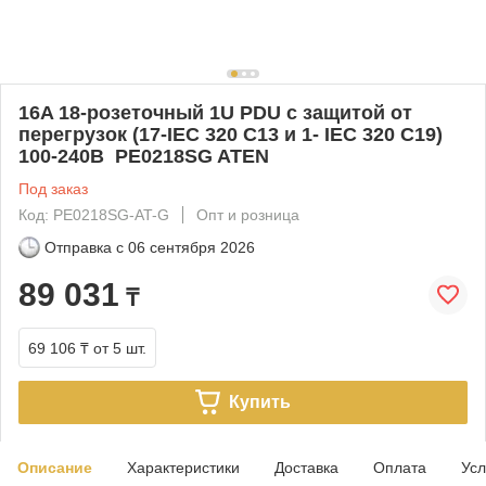
16A 18-розеточный 1U PDU с защитой от
перегрузок (17-IEC 320 C13 и 1- IEC 320 C19)
100-240В PE0218SG ATEN
Под заказ
Код: PE0218SG-AT-G
Опт и розница
Отправка с
06 сентября 2026
89 031
₸
69 106 ₸
от 5 шт.
Купить
Описание
Характеристики
Доставка
Оплата
Усл