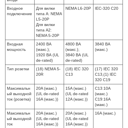
Входное
Для вилки
NEMA L6-20P
IEC-320 C20
подключение
типа A: NEMA
L5-20P
Для вилки
типа A2:
NEMA 5-20P
Входная
2400 ВА
4800 ВА
3840 ВА
мощность
(макс.);
(макс.);
(макс.)
1920 ВА (UL
3840 ВА (UL
de-rated)
de-rated)
Тип розетки
(18) NEMA 5-
(18) IEC 320
(17) IEC 320
20R
C13
C13,(1) IEC
320 C19
Максимальн
20A (макс.)
15A (макс.)
C13:10A
ый выходной
(UL de-rated
(UL de-rated
(макс.)
ток (розетка)
16A (макс.))
12A (макс.))
C19:16A
(макс.)
Максимальн
20A (макс.)
20A (макс.)
16A (макс.)
ый выходной
(UL de-rated
(UL de-rated
ток
16A (макс.))
16A (макс.))