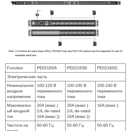
Function
PE0218SA
PE0218SB
PE0218SG
Электрическая часть
Номинальное
100-120 В
100-240 В
100-240 В
входное
переменного
переменного
переменного
напряжение
тока
тока
тока
Максимальн
20A (макс.)
20A (макс.)
16A (макс.)
ый входной
(UL de-rated
(UL de-rated
ток
16A (макс.))
16A (макс.))
Частота на
50-60 Гц
50-60 Гц
50-60 Гц
входе