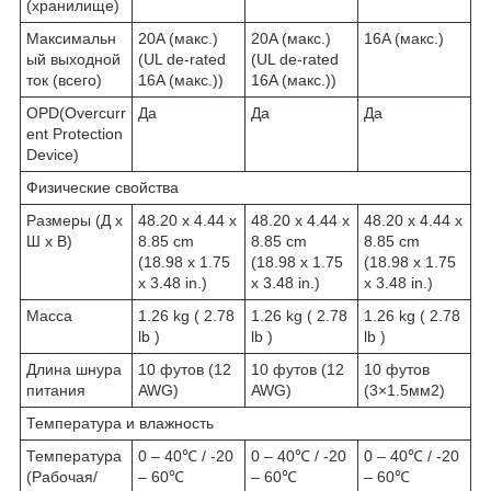
(хранилище)
Максимальн
20A (макс.)
20A (макс.)
16A (макс.)
ый выходной
(UL de-rated
(UL de-rated
ток (всего)
16A (макс.))
16A (макс.))
OPD(Overcurr
Да
Да
Да
ent Protection
Device)
Физические свойства
Размеры (Д х
48.20 x 4.44 x
48.20 x 4.44 x
48.20 x 4.44 x
Ш х В)
8.85 cm
8.85 cm
8.85 cm
(18.98 x 1.75
(18.98 x 1.75
(18.98 x 1.75
x 3.48 in.)
x 3.48 in.)
x 3.48 in.)
Масса
1.26 kg ( 2.78
1.26 kg ( 2.78
1.26 kg ( 2.78
lb )
lb )
lb )
Длина шнура
10 футов (12
10 футов (12
10 футов
питания
AWG)
AWG)
(3×1.5мм2)
Температура и влажность
Температура
0 – 40℃ / -20
0 – 40℃ / -20
0 – 40℃ / -20
(Рабочая/
– 60℃
– 60℃
– 60℃