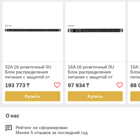
32A 16-розеточный 0U
16A 16-розеточный 0U
10A 
Блок распределения
Блок распределения
Блок
питания с защитой от
питания с защитой от
пита
перегрузок (IEC-320 C13)
перегрузок (IEC-320 C13)
пере
193 773
97 934
88 
₸
₸
100-240В PE0316SG ATEN
100-240В PE0216SG ATEN
100
ATE
Купить
Купить
О нас
Рейтинг не сформирован
Менее 5 отзывов за последний год