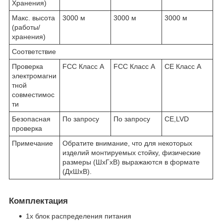
Хранения)
Макс. высота
3000 м
3000 м
3000 м
(работы/
хранения)
Соответствие
Проверка
FCC Класс A
FCC Класс A
CE Класс A
электромагни
тной
совместимос
ти
Безопасная
По запросу
По запросу
CE,LVD
проверка
Примечание
Обратите внимание, что для некоторых
изделий монтируемых стойку, физические
размеры (ШxГxВ) выражаются в формате
(ДxШxВ).
Комплектация
1x блок распределения питания