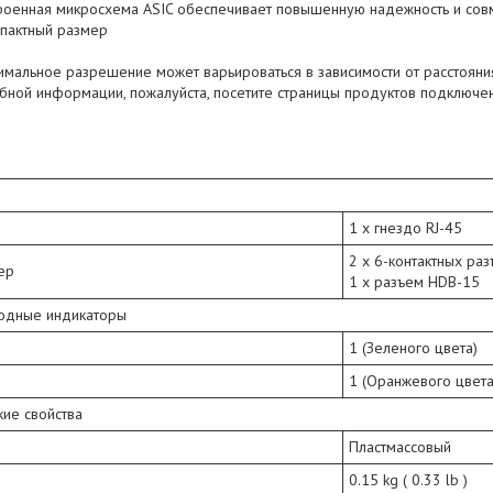
роенная микросхема ASIC обеспечивает повышенную надежность и сов
пактный размер
имальное разрешение может варьироваться в зависимости от расстоян
бной информации, пожалуйста, посетите страницы продуктов подключ
1 x гнездо RJ-45
2 x 6-контактных раз
ер
1 x разъем HDB-15
одные индикаторы
1 (Зеленого цвета)
1 (Оранжевого цвета
ие свойства
Пластмассовый
0.15 kg ( 0.33 lb )