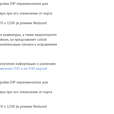
тройки DIP-переключателя для
ра при его отключении от порта
0 x 1200 (в режиме Reduced
 клавиатуры, а также видеопортом
ном, он представляет собой
компенсации сигнала и исправления
получения информации о различиях
авнение FHD и не-FHD версий
тройки DIP-переключателя для
ра при его отключении от порта
0 x 1200 (в режиме Reduced