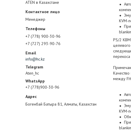
ATEN в Казахстане
Авт
компе
Эму
Менеджер
KVM-п
Пре
blanki
+7 (778) 900-30-96
PS/2 КВМ
+7 (727) 293-90-76
целевого
следующе
перекоса
info@hc.kz
Примечан
Aten_hc
Качество
между FH
+7 (778)900-30-96
Авт
компе
Богенбай Батыра 81, Алматы, Казахстан
Эму
KVM-п
Обн
Пре
blanki