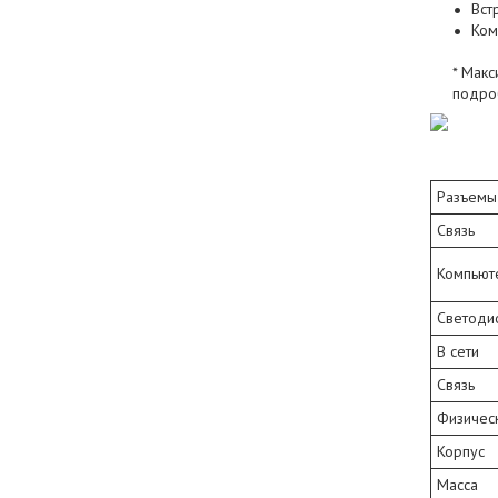
Вст
Ком
* Макс
подро
Разъемы
Связь
Компьют
Светоди
В сети
Связь
Физическ
Корпус
Масса