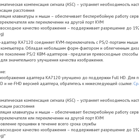
оматическая компенсация сигнала (ASC) – устраняет необходимость нас
нсации расстояния
ляция клавиатуры и мыши – обеспечивает бесперебойную работу серве
ереключателя или переключении на другой порт KVM
восходное качество изображения – поддерживает разрешение до 192
ng)
-адаптер KA7120 соединяет KVM-переключатель с PS/2-портами мыши и
 компьютера. Обладая небольшим форм-фактором и облегченным дизай
е поколение PS/2 КВМ-адаптеров - предлагая превосходные способы 
 для значительного улучшения качества изображения.
ие:
 изображения адаптера KA7120 улучшено до поддержки Full HD. Для 
D и не-FHD версией адаптера, обратитесь к нижеследующей ссылке:
Ср
оматическая компенсация сигнала (ASC) – устраняет необходимость нас
нсации расстояния
ляция клавиатуры и мыши – обеспечивает бесперебойную работу серве
ереключателя или переключении на другой порт KVM
овление прошивки в течение всего срока службы
восходное качество изображения – поддерживает разрешение до 192
ng)*