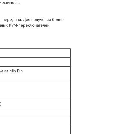
местимость
ия передачи. Для получения более
енных KVM-переключателей.
ъема Min Din
)