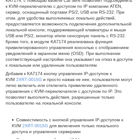
KA7174, с помощью кабеля Cat 5e/6 позволяет подсоединить
к KVM-переключателю с доступом по IP компании ATEN,
сервер, оснащенный портами PS/2, USB или RS-232. При
этом, для удобства выполняемых локально действий,
предоставляется возможность подключения дополнительной
локальной консоли, поддерживающей клавиатуры и мыши
USB или PS/2, монитор и/или сенсорную панель с RS-232.
Кроме того, в модуле KA7174 реализована функция
привилегированного управления консолью с отображением
уведомлений в экранном меню (OSD). При выполнении
соответствующей настройки она указывает на отказ в доступе
к локальным или удаленным пользователям.
Добавив к KA7174 кнопку управления IP-доступом к
KVM
2XRT-0015G
и просто нажав не нее, пользователи могут
легко включить или отключить привилегию удаленного
управления с KVM-переключателя с доступом по IP. Это
позволяет выполнять действия, разрешенные только
пользователю на локальной консоли.
Совместимость с кнопкой управления IP-доступом к
KVM
2XRT-0015G
для включения только локального
доступа и управления серверами