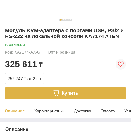
Модуль KVM-адаптера с портами USB, PS/2 и
RS-232 на локальной консоли KA7174 ATEN
В наличии
Код: KA7174-AX-G
Опт и розница
325 611
₸
252 747 ₸
от 2 шт.
Купить
Описание
Характеристики
Доставка
Оплата
Усл
Описание