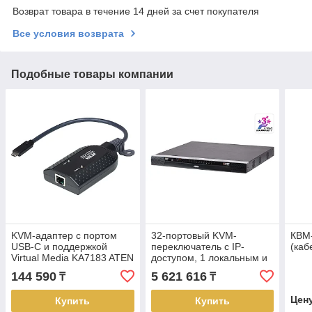
Возврат товара в течение 14 дней за счет покупателя
Все условия возврата
Подобные товары компании
KVM-адаптер с портом
32-портовый KVM-
КВМ-
USB-C и поддержкой
переключатель с IP-
(каб
Virtual Media KA7183 ATEN
доступом, 1 локальным и
4 удаленными сеансами
144 590
5 621 616
₸
₸
по Cat 5 KN4032VB ATEN
Цен
Купить
Купить