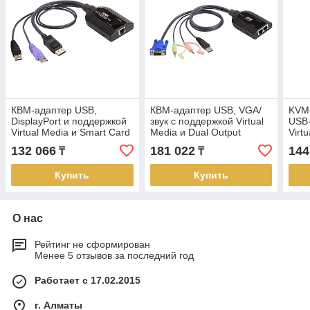
КВМ-адаптер USB,
КВМ-адаптер USB, VGA/
KVM-
DisplayPort и поддержкой
звук с поддержкой Virtual
USB-
Virtual Media и Smart Card
Media и Dual Output
Virt
KA7169 ATEN
KA7178 ATEN
132 066
181 022
144
₸
₸
Купить
Купить
О нас
Рейтинг не сформирован
Менее 5 отзывов за последний год
Работает с 17.02.2015
г. Алматы