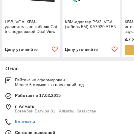
USB, VGA, КВМ-
КВМ-адаптер PS/2, VGA
КВМ-
удлинитель по кабелю Cat
(кабель 5M) KA7920 ATEN
инт
5 с поддержкой Dual View
звук
(1600x1200@150м) CE774
171
47 
ATEN
Цену уточняйте
Цену уточняйте
О нас
Рейтинг не сформирован
Менее 5 отзывов за последний год
Работает с 17.02.2015
г. Алматы
Богенбай Батыра 81 , Алматы, Казахстан
Контакты
Сегодня выходной