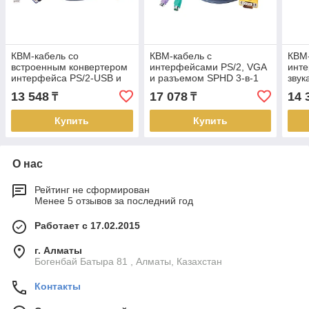
КВМ-кабель со
КВМ-кабель с
КВМ-
встроенным конвертером
интерфейсами PS/2, VGA
инт
интерфейса PS/2-USB и
и разъемом SPHD 3-в-1
звук
разъемом SPHD 3-в-1
(3м) 2L-5203P ATEN
разъ
13 548
17 078
14 
₸
₸
(1.8м) 2L-5202UP ATEN
(1.8
Купить
Купить
О нас
Рейтинг не сформирован
Менее 5 отзывов за последний год
Работает с 17.02.2015
г. Алматы
Богенбай Батыра 81 , Алматы, Казахстан
Контакты