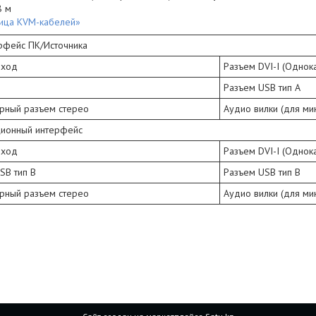
8 м
ица KVM-кабелей»
рфейс ПК/Источника
ыход
Разъем DVI-I (Однок
Разъем USB тип А
рный разъем стерео
Аудио вилки (для ми
ционный интерфейс
ыход
Разъем DVI-I (Однок
SB тип В
Разъем USB тип В
рный разъем стерео
Аудио вилки (для ми