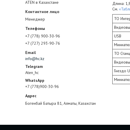
ATEN в Казахстане
Длина: 1,
См.
«Табл
ТО Инте
Менеджер
Видеов
+7 (778) 900-30-96
USB
+7 (727) 293-90-76
Миниатю
ТО Стан
info@hc.kz
Видеов
Гнездо U
Aten_hc
Миниатю
+7 (778)900-30-96
Богенбай Батыра 81, Алматы, Казахстан