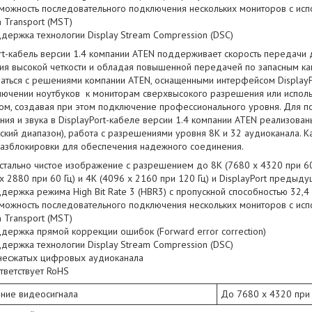
можность последовательного подключения нескольких мониторов с испо
 Transport (MST)
держка технологии Display Stream Compression (DSC)
rt-кабель версии 1.4 компании ATEN поддерживает скорость передачи д
ия высокой четкости и обладая повышенной передачей по запасным кан
ваться с решениями компании ATEN, оснащенными интерфейсом DisplayP
лючении ноутбуков к мониторам сверхвысокого разрешения или использ
вом, создавая при этом подключение профессионального уровня. Для п
ия и звука в DisplayPort-кабеле версии 1.4 компании ATEN реализова
ский диапазон), работа с разрешениями уровня 8K и 32 аудиоканала. 
разблокировки для обеспечения надежного соединения.
стально чистое изображение с разрешением до 8K (7680 x 4320 при 60 
x 2880 при 60 Гц) и 4K (4096 x 2160 при 120 Гц) и DisplayPort предыд
держка режима High Bit Rate 3 (HBR3) с пропускной способностью 32,4 
можность последовательного подключения нескольких мониторов с испо
 Transport (MST)
держка прямой коррекции ошибок (Forward error correction)
держка технологии Display Stream Compression (DSC)
несжатых цифровых аудиоканала
тветствует RoHS
ние видеосигнала
До 7680 x 4320 при