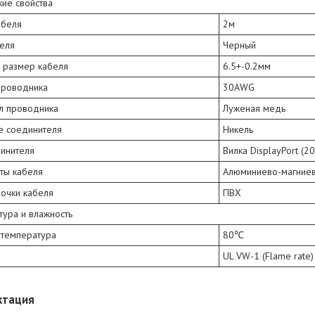
ие свойства
абеля
2м
беля
Черный
 размер кабеля
6.5+-0.2мм
проводника
30AWG
л проводника
Луженая медь
е соединителя
Никель
динителя
Вилка DisplayPort (20
ты кабеля
Алюминиево-магниев
лочки кабеля
ПВХ
ура и влажность
 температура
80℃
UL VW-1 (Flame rate)
ктация