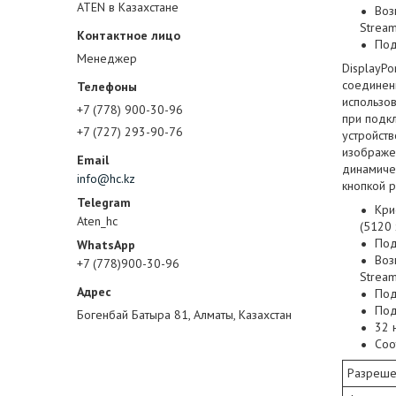
ATEN в Казахстане
Воз
Stream
Под
Менеджер
DisplayPo
соединен
использо
+7 (778) 900-30-96
при подк
+7 (727) 293-90-76
устройст
изображен
динамиче
info@hc.kz
кнопкой 
Кри
Aten_hc
(5120 
Под
Воз
+7 (778)900-30-96
Stream
Под
Под
Богенбай Батыра 81, Алматы, Казахстан
32 
Соо
Разреше