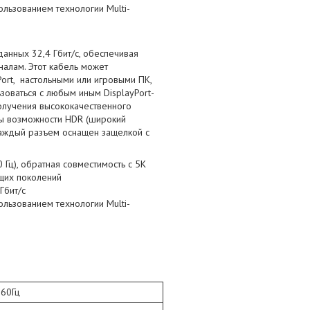
льзованием технологии Multi-
анных 32,4 Гбит/с, обеспечивая
алам. Этот кабель может
ort, настольными или игровыми ПК,
оваться с любым иным DisplayPort-
олучения высококачественного
ны возможности HDR (широкий
Каждый разъем оснащен защелкой с
Гц), обратная совместимость с 5K
ущих поколений
Гбит/с
льзованием технологии Multi-
 60Гц