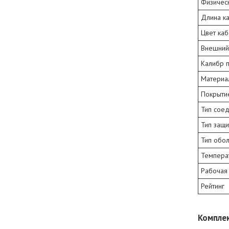
Физическ
Длина к
Цвет ка
Внешний
Калибр 
Материа
Покрыти
Тип сое
Тип защи
Тип обо
Температ
Рабочая
Рейтинг
Компле