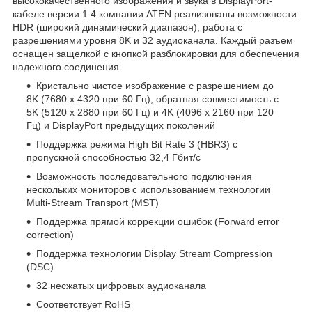
высококачественного изображения и звука в DisplayPort-
кабеле версии 1.4 компании ATEN реализованы возможности
HDR (широкий динамический диапазон), работа с
разрешениями уровня 8K и 32 аудиоканала. Каждый разъем
оснащен защелкой с кнопкой разблокировки для обеспечения
надежного соединения.
Кристально чистое изображение с разрешением до
8K (7680 x 4320 при 60 Гц), обратная совместимость с
5K (5120 x 2880 при 60 Гц) и 4K (4096 x 2160 при 120
Гц) и DisplayPort предыдущих поколений
Поддержка режима High Bit Rate 3 (HBR3) с
пропускной способностью 32,4 Гбит/с
Возможность последовательного подключения
нескольких мониторов с использованием технологии
Multi-Stream Transport (MST)
Поддержка прямой коррекции ошибок (Forward error
correction)
Поддержка технологии Display Stream Compression
(DSC)
32 несжатых цифровых аудиоканала
Соответствует RoHS