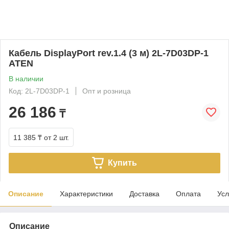
Кабель DisplayPort rev.1.4 (3 м) 2L-7D03DP-1
ATEN
В наличии
Код: 2L-7D03DP-1
Опт и розница
26 186
₸
11 385 ₸
от 2 шт.
Купить
Описание
Характеристики
Доставка
Оплата
Усл
Описание