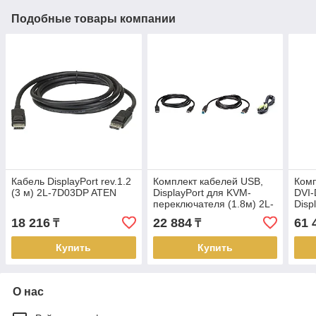
Подобные товары компании
Кабель DisplayPort rev.1.2
Комплект кабелей USB,
Комп
(3 м) 2L-7D03DP ATEN
DisplayPort для KVM-
DVI-
переключателя (1.8м) 2L-
Disp
7D02UDPX3 ATEN
KVM-
18 216
22 884
61 
₸
₸
2L-
Купить
Купить
О нас