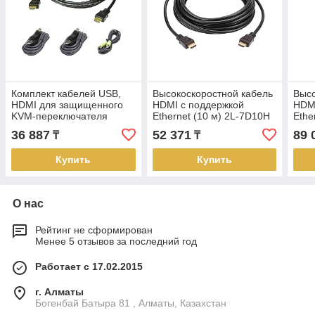
Комплект кабелей USB,
Высокоскоростной кабель
Высо
HDMI для защищенного
HDMI с поддержкой
HDMI
KVM-переключателя
Ethernet (10 м) 2L-7D10H
Ethe
(1.8м) 2L-7D02UHX4 ATEN
ATEN
ATE
36 887
52 371
89 
₸
₸
Купить
Купить
О нас
Рейтинг не сформирован
Менее 5 отзывов за последний год
Работает с 17.02.2015
г. Алматы
Богенбай Батыра 81 , Алматы, Казахстан