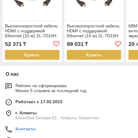
Высокоскоростной кабель
Высокоскоростной кабель
КВМ-
HDMI с поддержкой
HDMI с поддержкой
инт
Ethernet (10 м) 2L-7D10H
Ethernet (15 м) 2L-7D15H
звук
ATEN
ATEN
2L-
52 371
89 031
20 
₸
₸
Купить
Купить
О нас
Рейтинг не сформирован
Менее 5 отзывов за последний год
Работает с 17.02.2015
г. Алматы
Богенбай Батыра 81 , Алматы, Казахстан
Контакты