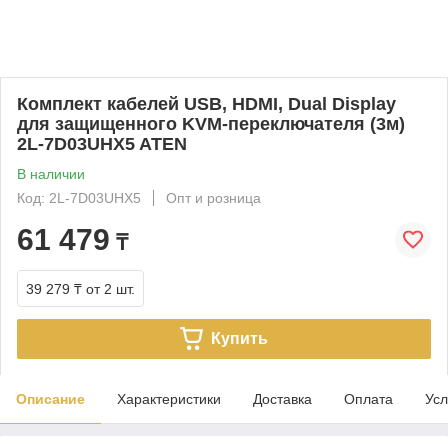
Комплект кабелей USB, HDMI, Dual Display
для защищенного KVM-переключателя (3м)
2L-7D03UHX5 ATEN
В наличии
Код: 2L-7D03UHX5
Опт и розница
61 479
₸
39 279 ₸
от 2 шт.
Купить
Описание
Характеристики
Доставка
Оплата
Усл