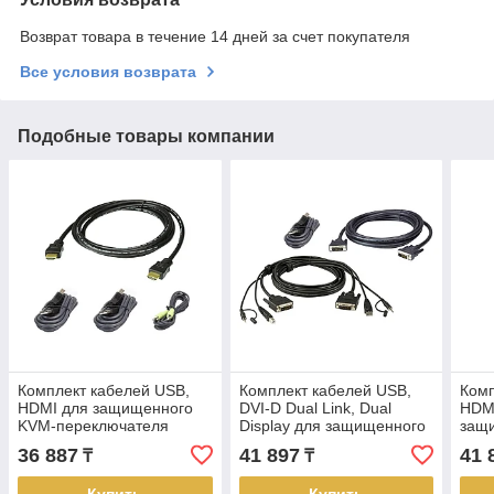
Возврат товара в течение 14 дней за счет покупателя
Все условия возврата
Подобные товары компании
Комплект кабелей USB,
Комплект кабелей USB,
Комп
HDMI для защищенного
DVI-D Dual Link, Dual
HDMI
KVM-переключателя
Display для защищенного
защ
(1.8м) 2L-7D02UHX4 ATEN
KVM-переключателя
пере
36 887
41 897
41 
₸
₸
(1.8м) 2L-7D02UDX3 ATEN
7D0