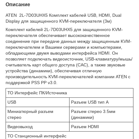
Описание
ATEN 2L-7D03UHX5 Комплект кабелей USB, HDMI, Dual
Display для защищенного KVM-переключателя (3м)
Комплект кабелей 2L-7D03UHX5 для защищенного KVM-
переключателя обеспечивает высококачественное
соединение при передаче данных между защищенным KVM-
переключателем и Вашими серверами и компьютерами,
обладающими двумя выводами интерфейса HDMI. Он
позволяет подключать видеоисточник, USB-клавиатуру/мышь/
считыватель карт общего доступа (CAC), а также звуковые
устройства (динамики), обеспечивая отличную
производительность KVM-переключателей компании ATEN с
поддержкой PSS PP v3.0.
ТО Интерфейс ПК/Источника
USB
Разъем USB тип А
Миниатюрный разъем
Разъем стерео 3.5мм
стерео
(динамики)
Видеовыход
Разъем HDMI
ТО Станционный интерфейс