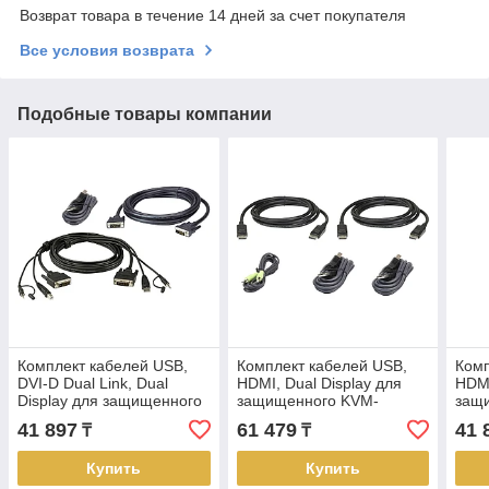
Возврат товара в течение 14 дней за счет покупателя
Все условия возврата
Подобные товары компании
Комплект кабелей USB,
Комплект кабелей USB,
Комп
DVI-D Dual Link, Dual
HDMI, Dual Display для
HDMI
Display для защищенного
защищенного KVM-
защ
KVM-переключателя
переключателя (3м) 2L-
пере
41 897
61 479
41 
₸
₸
(1.8м) 2L-7D02UDX3 ATEN
7D03UHX5 ATEN
7D0
Купить
Купить