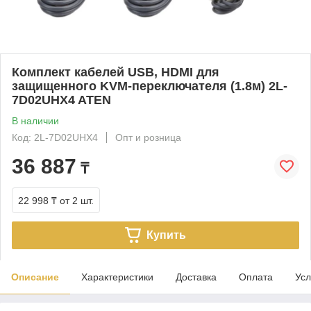
Комплект кабелей USB, HDMI для
защищенного KVM-переключателя (1.8м) 2L-
7D02UHX4 ATEN
В наличии
Код: 2L-7D02UHX4
Опт и розница
36 887
₸
22 998 ₸
от 2 шт.
Купить
Описание
Характеристики
Доставка
Оплата
Усл