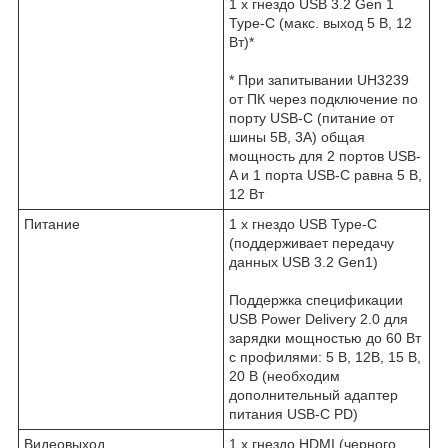
1 x гнездо USB 3.2 Gen 1
Type-C (макс. выход 5 В, 12
Вт)*
* При запитывании UH3239
от ПК через подключение по
порту USB-C (питание от
шины 5В, 3A) общая
мощность для 2 портов USB-
A и 1 порта USB-C равна 5 В,
12 Вт
Питание
1 x гнездо USB Type-C
(поддерживает передачу
данных USB 3.2 Gen1)
Поддержка спецификации
USB Power Delivery 2.0 для
зарядки мощностью до 60 Вт
с профилями: 5 В, 12В, 15 В,
20 В (необходим
дополнительный адаптер
питания USB-C PD)
Видеовыход
1 x гнездо HDMI (черного