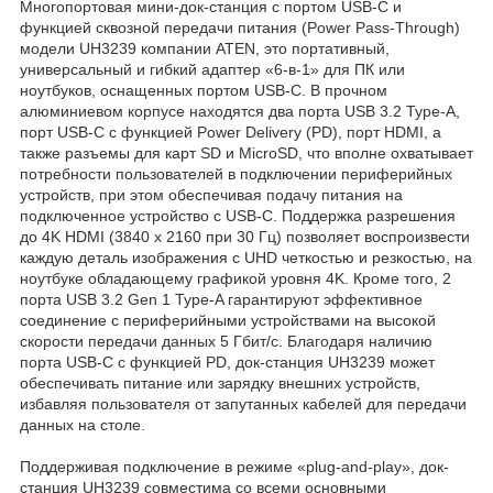
Многопортовая мини-док-станция с портом USB-C и
функцией сквозной передачи питания (Power Pass-Through)
модели UH3239 компании ATEN, это портативный,
универсальный и гибкий адаптер «6-в-1» для ПК или
ноутбуков, оснащенных портом USB-C. В прочном
алюминиевом корпусе находятся два порта USB 3.2 Type-A,
порт USB-C с функцией Power Delivery (PD), порт HDMI, а
также разъемы для карт SD и MicroSD, что вполне охватывает
потребности пользователей в подключении периферийных
устройств, при этом обеспечивая подачу питания на
подключенное устройство с USB-C. Поддержка разрешения
до 4K HDMI (3840 x 2160 при 30 Гц) позволяет воспроизвести
каждую деталь изображения с UHD четкостью и резкостью, на
ноутбуке обладающему графикой уровня 4K. Кроме того, 2
порта USB 3.2 Gen 1 Type-A гарантируют эффективное
соединение с периферийными устройствами на высокой
скорости передачи данных 5 Гбит/с. Благодаря наличию
порта USB-C с функцией PD, док-станция UH3239 может
обеспечивать питание или зарядку внешних устройств,
избавляя пользователя от запутанных кабелей для передачи
данных на столе.
Поддерживая подключение в режиме «plug-and-play», док-
станция UH3239 совместима со всеми основными