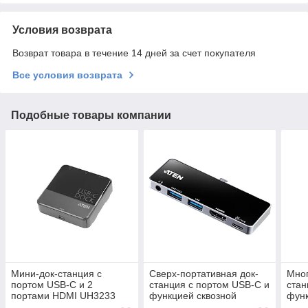
Условия возврата
Возврат товара в течение 14 дней за счет покупателя
Все условия возврата
Подобные товары компании
Мини-док-станция с
Сверх-портативная док-
Мног
портом USB-C и 2
станция с портом USB-C и
стан
портами HDMI UH3233
функцией сквозной
функ
ATEN
передачи питания
пере