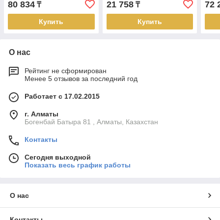
80 834
21 758
72 
₸
₸
UH3238 ATEN
Pass
ATE
Купить
Купить
О нас
Рейтинг не сформирован
Менее 5 отзывов за последний год
Работает с 17.02.2015
г. Алматы
Богенбай Батыра 81 , Алматы, Казахстан
Контакты
Сегодня выходной
Показать весь график работы
О нас
Контакты