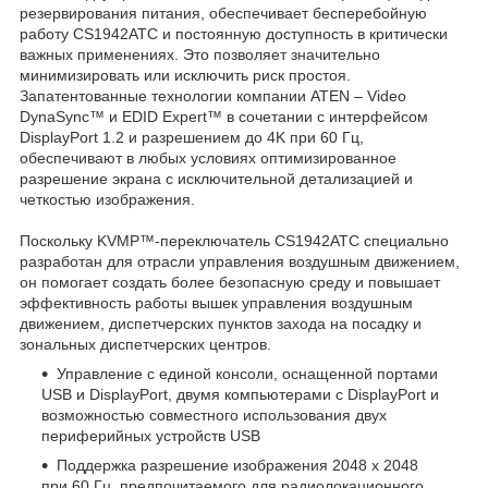
резервирования питания, обеспечивает бесперебойную
работу CS1942ATC и постоянную доступность в критически
важных применениях. Это позволяет значительно
минимизировать или исключить риск простоя.
Запатентованные технологии компании ATEN – Video
DynaSync™ и EDID Expert™ в сочетании с интерфейсом
DisplayPort 1.2 и разрешением до 4K при 60 Гц,
обеспечивают в любых условиях оптимизированное
разрешение экрана с исключительной детализацией и
четкостью изображения.
Поскольку KVMP™-переключатель CS1942ATC специально
разработан для отрасли управления воздушным движением,
он помогает создать более безопасную среду и повышает
эффективность работы вышек управления воздушным
движением, диспетчерских пунктов захода на посадку и
зональных диспетчерских центров.
Управление с единой консоли, оснащенной портами
USB и DisplayPort, двумя компьютерами с DisplayPort и
возможностью совместного использования двух
периферийных устройств USB
Поддержка разрешение изображения 2048 x 2048
при 60 Гц, предпочитаемого для радиолокационного