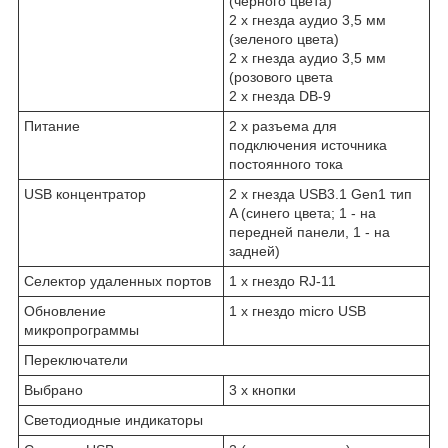
(черного цвета)
2 x гнезда аудио 3,5 мм
(зеленого цвета)
2 x гнезда аудио 3,5 мм
(розового цвета
2 x гнезда DB-9
Питание
2 x разъема для
подключения источника
постоянного тока
USB концентратор
2 x гнезда USB3.1 Gen1 тип
A (синего цвета; 1 - на
передней панели, 1 - на
задней)
Селектор удаленных портов
1 x гнездо RJ-11
Обновление
1 x гнездо micro USB
микропрограммы
Переключатели
Выбрано
3 x кнопки
Светодиодные индикаторы