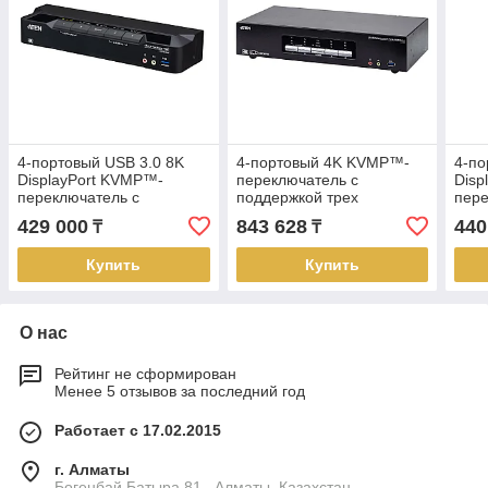
4-портовый USB 3.0 8K
4-портовый 4K KVMP™-
4-по
DisplayPort KVMP™-
переключатель с
Disp
переключатель с
поддержкой трех
пере
поддержкой двух
дисплеев и интерфейсом
подд
429 000
843 628
440
₸
₸
дисплеев (кабели в
USB3.0, DisplayPort
(каб
комплекте) CS1944DPA
CS1964 ATEN
CS1
Купить
Купить
ATEN
О нас
Рейтинг не сформирован
Менее 5 отзывов за последний год
Работает с 17.02.2015
г. Алматы
Богенбай Батыра 81 , Алматы, Казахстан