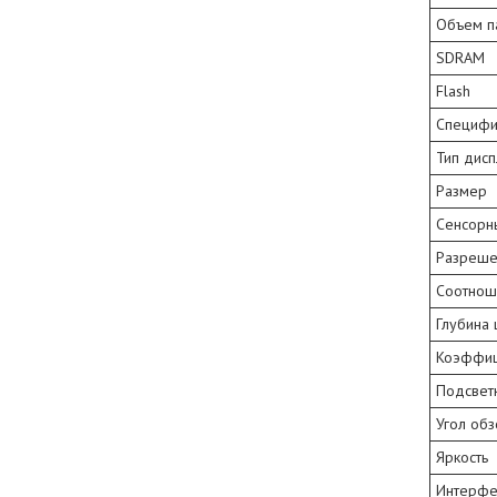
Объем п
SDRAM
Flash
Специфи
Тип дис
Размер
Сенсорн
Разреше
Соотнош
Глубина 
Коэффиц
Подсвет
Угол об
Яркость
Интерфе