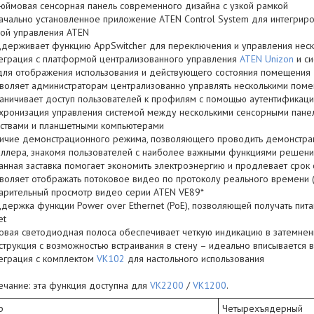
юймовая сенсорная панель современного дизайна с узкой рамкой
ачально установленное приложение ATEN Control System для интегриро
мой управления ATEN
держивает функцию AppSwitcher для переключения и управления нес
еграция с платформой централизованного управления
ATEN Unizon
и си
для отображения использования и действующего состояния помещения
воляет администраторам централизованно управлять несколькими по
аничивает доступ пользователей к профилям с помощью аутентификац
хронизация управления системой между несколькими сенсорными пане
йствами и планшетными компьютерами
ичие демонстрационного режима, позволяющего проводить демонстр
оллера, знакомя пользователей с наиболее важными функциями решен
анная заставка помогает экономить электроэнергию и продлевает срок 
воляет отображать потоковое видео по протоколу реального времени (
арительный просмотр видео серии ATEN VE89*
держка функции Power over Ethernet (PoE), позволяющей получать пит
et
овая светодиодная полоса обеспечивает четкую индикацию в затемнен
струкция с возможностью встраивания в стену – идеально вписывается 
еграция с комплектом
VK102
для настольного использования
ечание: эта функция доступна для
VK2200
/
VK1200
.
р
Четырехъядерный