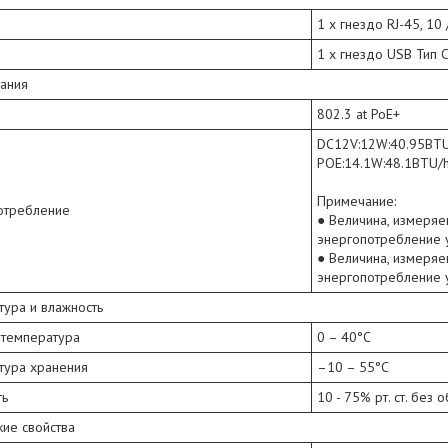
1 x гнездо RJ-45, 10
1 x гнездо USB Тип 
тания
802.3 at PoE+
DC12V:12W:40.95BT
POE:14.1W:48.1BTU/
Примечание:
отребление
● Величина, измеряе
энергопотребление у
● Величина, измеряе
энергопотребление у
ура и влажность
 температура
0 – 40°C
тура хранения
–10 – 55°C
ть
10 - 75% рт. ст. без
ие свойства