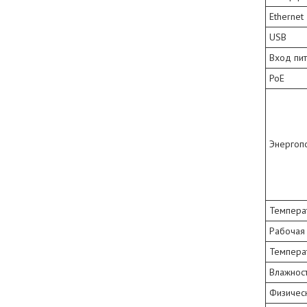
Ethernet
USB
Вход пи
PoE
Энергоп
Температ
Рабочая
Темпера
Влажнос
Физическ