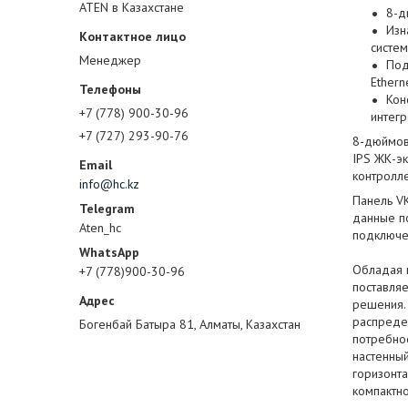
ATEN в Казахстане
8-д
Изн
систе
Менеджер
Под
Ethern
Кон
+7 (778) 900-30-96
интег
+7 (727) 293-90-76
8-дюймов
IPS ЖК-э
контролле
info@hc.kz
Панель V
данные п
Aten_hc
подключе
Обладая 
+7 (778)900-30-96
поставляе
решения.
распреде
Богенбай Батыра 81, Алматы, Казахстан
потребно
настенный
горизонт
компактн