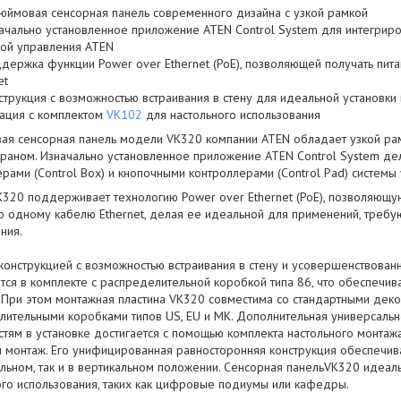
юймовая сенсорная панель современного дизайна с узкой рамкой
ачально установленное приложение ATEN Control System для интегриро
мой управления ATEN
держка функции Power over Ethernet (PoE), позволяющей получать пит
et
струкция с возможностью встраивания в стену для идеальной установки
рация с комплектом
VK102
для настольного использования
ая сенсорная панель модели VK320 компании ATEN обладает узкой ра
краном. Изначально установленное приложение ATEN Control System де
рами (Control Box) и кнопочными контроллерами (Control Pad) системы
K320 поддерживает технологию Power over Ethernet (PoE), позволяющу
о одному кабелю Ethernet, делая ее идеальной для применений, треб
ния.
конструкцией с возможностью встраивания в стену и усовершенствован
тся в комплекте с распределительной коробкой типа 86, что обеспечив
 При этом монтажная пластина VK320 совместима со стандартными дек
лительными коробками типов US, EU и МК. Дополнительная универсальн
стям в установке достигается с помощью комплекта настольного монта
 монтаж. Его унифицированная равносторонняя конструкция обеспечива
альном, так и в вертикальном положении. Сенсорная панельVK320 идеа
ого использования, таких как цифровые подиумы или кафедры.