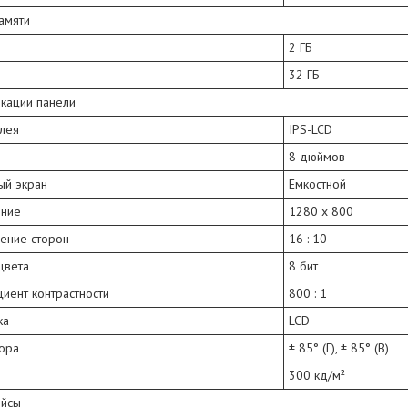
амяти
2 ГБ
32 ГБ
кации панели
плея
IPS-LCD
8 дюймов
ый экран
Емкостной
ние
1280 x 800
ение сторон
16 : 10
цвета
8 бит
иент контрастности
800 : 1
ка
LCD
зора
± 85° (Г), ± 85° (В)
300 кд/м²
йсы