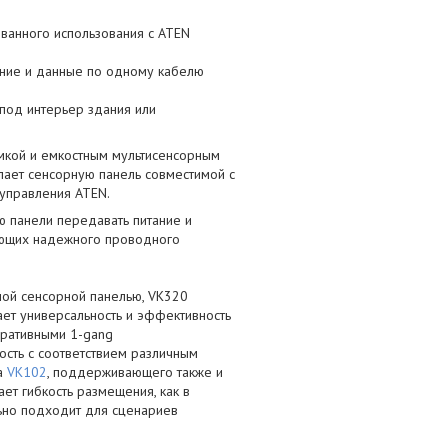
ванного использования с ATEN
ание и данные по одному кабелю
 под интерьер здания или
мкой и емкостным мультисенсорным
лает сенсорную панель совместимой с
 управления ATEN.
ю панели передавать питание и
ующих надежного проводного
ной сенсорной панелью, VK320
ает универсальность и эффективность
оративными 1-gang
ость с соответствием различным
жа
VK102
, поддерживающего также и
ет гибкость размещения, как в
льно подходит для сценариев