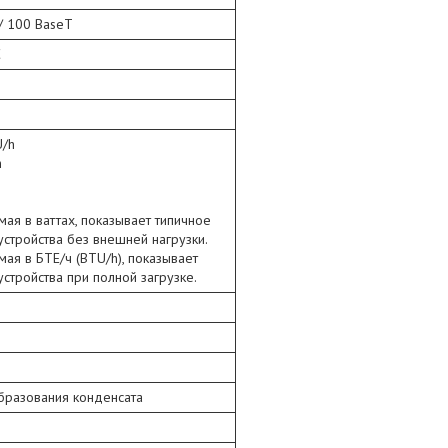
 / 100 BaseT
C
U/h
h
мая в ваттах, показывает типичное
стройства без внешней нагрузки.
мая в БТЕ/ч (BTU/h), показывает
стройства при полной загрузке.
 образования конденсата