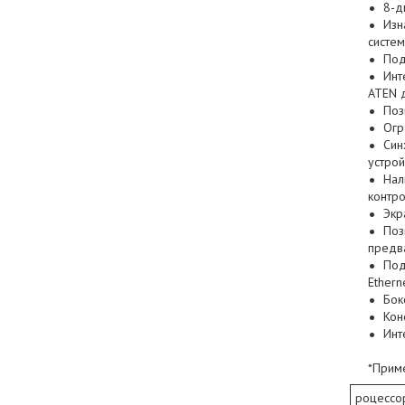
8-д
Изн
систе
Под
Инт
ATEN 
Поз
Огр
Син
устро
Нал
контр
Экр
Поз
предв
Под
Ethern
Бок
Кон
Инт
*Прим
роцессо