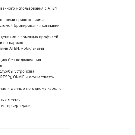
ванного использования с ATEN
колькими приложениями
стемой бронирования компании
мещениями с помощью профилей
ии по паролю
лями ATEN, мобильными
ацию без подключения
ия
службы устройства
RTSP), ONVIF и осуществлять
ание и данные по одному кабелю
ных местах
в интерьер здания