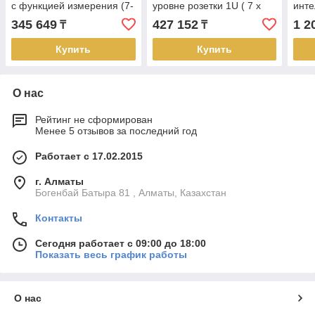
с функцией измерения (7-
уровне розетки 1U ( 7 x
инт
IEC 320 C13 и 1- IEC 320
IEC320 C13 + 1 x IEC320
(24 
345 649
427 152
1 2
₸
₸
C19) PE5208G ATEN
C19) PE7208G ATEN
IEC3
PG9
Купить
Купить
О нас
Рейтинг не сформирован
Менее 5 отзывов за последний год
Работает с 17.02.2015
г. Алматы
Богенбай Батыра 81 , Алматы, Казахстан
Контакты
Сегодня работает с 09:00 до 18:00
Показать весь график работы
О нас