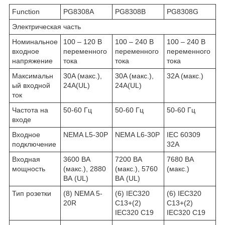
Function
PG8308A
PG8308B
PG8308G
Электрическая часть
Номинальное
100 – 120 В
100 – 240 В
100 – 240 В
входное
переменного
переменного
переменного
напряжение
тока
тока
тока
Максимальн
30A (макс.),
30A (макс.),
32A (макс.)
ый входной
24A(UL)
24A(UL)
ток
Частота на
50-60 Гц
50-60 Гц
50-60 Гц
входе
Входное
NEMA L5-30P
NEMA L6-30P
IEC 60309
подключение
32A
Входная
3600 ВА
7200 ВА
7680 ВА
мощность
(макс.), 2880
(макс.), 5760
(макс.)
ВА (UL)
ВА (UL)
Тип розетки
(8) NEMA 5-
(6) IEC320
(6) IEC320
20R
C13+(2)
C13+(2)
IEC320 C19
IEC320 C19