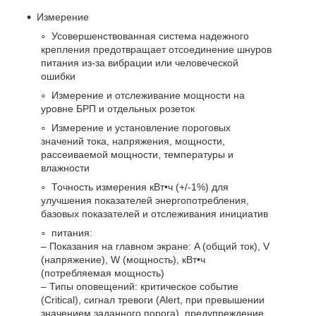
Измерение
Усовершенствованная система надежного
крепления предотвращает отсоединение шнуров
питания из-за вибрации или человеческой
ошибки
Измерение и отслеживание мощности на
уровне БРП и отдельных розеток
Измерение и установление пороговых
значений тока, напряжения, мощности,
рассеиваемой мощности, температуры и
влажности
Точность измерения кВт•ч (+/-1%) для
улучшения показателей энергопотребления,
базовых показателей и отслеживания инициатив
питания:
– Показания на главном экране: A (общий ток), V
(напряжение), W (мощность), кВт•ч
(потребляемая мощность)
– Типы оповещений: критическое событие
(Critical), сигнал тревоги (Alert, при превышении
значением заданного порога), предупреждение