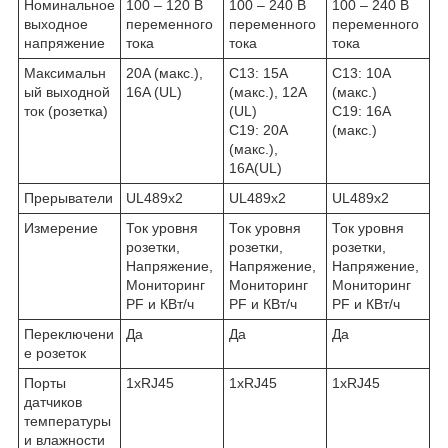
Номинальное
100 – 120 В
100 – 240 В
100 – 240 В
выходное
переменного
переменного
переменного
напряжение
тока
тока
тока
Максимальн
20A (макс.),
C13: 15A
C13: 10A
ый выходной
16A (UL)
(макс.), 12A
(макс.)
ток (розетка)
(UL)
C19: 16A
C19: 20A
(макс.)
(макс.),
16A(UL)
Прерыватели
UL489x2
UL489x2
UL489x2
Измерение
Ток уровня
Ток уровня
Ток уровня
розетки,
розетки,
розетки,
Напряжение,
Напряжение,
Напряжение,
Мониторинг
Мониторинг
Мониторинг
PF и КВт/ч
PF и КВт/ч
PF и КВт/ч
Переключени
Да
Да
Да
е розеток
Порты
1xRJ45
1xRJ45
1xRJ45
датчиков
температуры
и влажности