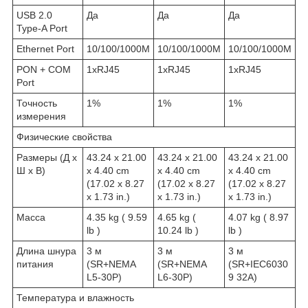
USB 2.0
Да
Да
Да
Type-A Port
Ethernet Port
10/100/1000M
10/100/1000M
10/100/1000M
PON + COM
1xRJ45
1xRJ45
1xRJ45
Port
Точность
1%
1%
1%
измерения
Физические свойства
Размеры (Д х
43.24 x 21.00
43.24 x 21.00
43.24 x 21.00
Ш х В)
x 4.40 cm
x 4.40 cm
x 4.40 cm
(17.02 x 8.27
(17.02 x 8.27
(17.02 x 8.27
x 1.73 in.)
x 1.73 in.)
x 1.73 in.)
Масса
4.35 kg ( 9.59
4.65 kg (
4.07 kg ( 8.97
lb )
10.24 lb )
lb )
Длина шнура
3 м
3 м
3 м
питания
(SR+NEMA
(SR+NEMA
(SR+IEC6030
L5-30P)
L6-30P)
9 32A)
Температура и влажность