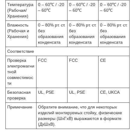
Температура
0 – 60℃ / -20
0 – 60℃ / -20
0 – 60℃ / -20
(Рабочая/
– 60℃
– 60℃
– 60℃
Хранения)
Влажность
0 – 80% рт. ст.
0 – 80% рт. ст.
0 – 80% рт. ст.
(Рабочая и
без
без
без
Хранения)
образования
образования
образования
конденсата
конденсата
конденсата
Соответствие
Проверка
FCC
FCC
CE
электромагни
тной
совместимос
ти
Безопасная
UL, PSE
UL, PSE
CE, UKCA
проверка
Примечание
Обратите внимание, что для некоторых
изделий монтируемых стойку, физические
размеры (ШxГxВ) выражаются в формате
(ДxШxВ).