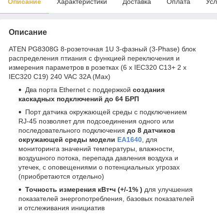
Описание
Характеристики
Доставка
Оплата
Усл
Описание
ATEN PG8308G 8-розеточная 1U 3-фазный (3-Phase) блок
распределения птиания с функцией переключения и
измерения параметров в розетках (6 x IEC320 C13+ 2 x
IEC320 C19) 240 VAC 32A (Max)
Два порта Ethernet с поддержкой
создания
каскадных подключений до 64 БРП
Порт датчика окружающей среды с подключением
RJ-45 позволяет для подсоединения одного или
последовательного подключения
до 8 датчиков
окружающей среды модели
EA1640
, для
мониторинга значений температуры, влажности,
воздушного потока, перепада давления воздуха и
утечек, с оповещениями о потенциальных угрозах
(приобретаются отдельно)
Точность измерения кВт•ч (+/-1% )
для улучшения
показателей энергопотребления, базовых показателей
и отслеживания инициатив