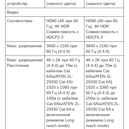
устройству
(черного цвета)
(черного цвета)
Видео
Соответствие
HDMI (4K при 60
HDMI (4K при 60
Гц); 4K HDR
Гц); 4K HDR
Совместимость с
Совместимость с
HDCP2.3
HDCP2.3
Макс. разрешение
3840 x 2160 при
3840 x 2160 при
60 Гц (4:4:4)
60 Гц (4:4:4)
Макс. разрешение/
4K x 2K при 60 Гц
4K x 2K при 60 Гц
Расстояние
(4:4:4) до 70м (с
(4:4:4) до 70м (с
кабелем Cat
кабелем Cat
6/6a/ATEN 2L-
6/6a/ATEN 2L-
29330 Cat 6A)
29330 Cat 6A)
1920 x 1080 при
1920 x 1080 при
60 Гц (4:4:4) до
60 Гц (4:4:4) до
100м (с кабелем
100м (с кабелем
Cat 6/6a/ATEN 2L-
Cat 6/6a/ATEN 2L-
29330 Cat 6A и
29330 Cat 6A и
включенным
включенным
режимом Long
режимом Long
reach mode)
reach mode)