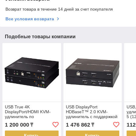
Возврат товара в течение 14 дней за счет покупателя
Все условия возврата
Подобные товары компании
USB True 4K
USB DisplayPort
USB
DisplayPort/HDMI KVM-
HDBaseT™ 2.0 KVM-
удли
удлинитель по
удлинитель с поддержкой
5 (
оптическому кабелю (True
Dual View (4K@100м в
CE1
1 200 000
1 476 862
112
₸
₸
4K @ 300 м) CE980 ATEN
режиме Single View)
CE924 ATEN
Купить
Купить