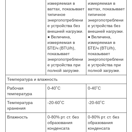
измеряемая в
измеряемая в
ваттах, показывает
ваттах, показывает
типичное
типичное
энергопотреблени
энергопотреблени
е устройства без
е устройства без
внешней нагрузки.
внешней нагрузки.
● Величина,
● Величина,
измеряемая в
измеряемая в
БТЕ/ч (BTU/h),
БТЕ/ч (BTU/h),
показывает
показывает
энергопотреблени
энергопотреблени
е устройства при
е устройства при
полной загрузке.
полной загрузке.
Температура и влажность
Рабочая
0-40˚C
0-40˚C
температура
Температура
-20-60˚C
-20-60˚C
хранения
Влажность
0-80% рт. ст. без
0-80% рт. ст. без
образования
образования
конденсата
конденсата