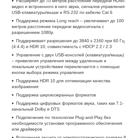
Расширяет до 70 метров расстояние передачи HDMI-
видео и встроенного в него звука, сигналов управления
USB-клавиатуры/мыши и RS-232 по кабелю Cat 6
Поддержка режима Long reach – увеличивает до 100
метров расстояние передачи видеосигнала с
разрешением 1080p
Поддерживает разрешения до 3840 x 2160 при 60 Гц
(4:4:4) и HDR 10; совместимость с HDCP 2.2 / 2.3
Управление с двух USB-консолей (клавиатура/мышь)
– привилегия управления между удаленным и
локальным устройствами переключается с помощью
кнопки выбора режима управления
Поддержка HDR 10 для оптимизации качества
изображения
Поддержка широкоэкранных форматов
Поддержка цифровых форматов звука, таких как 7.1-
канальный Dolby и DTS
Подключение по технологии Plug-and-Play без
необходимости установки программного обеспечения
или драйверов
Встроенная защита от электростатического разряда 8