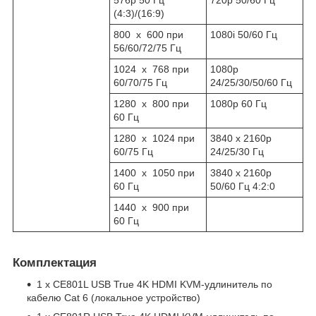
576p 50 Гц
720p 50/60 Гц
(4:3)/(16:9)
800 x 600 при
1080i 50/60 Гц
56/60/72/75 Гц
1024 x 768 при
1080p
60/70/75 Гц
24/25/30/50/60 Гц
1280 x 800 при
1080p 60 Гц
60 Гц
1280 x 1024 при
3840 x 2160p
60/75 Гц
24/25/30 Гц
1400 x 1050 при
3840 x 2160p
60 Гц
50/60 Гц 4:2:0
1440 x 900 при
60 Гц
Комплектация
1 x CE801L USB True 4K HDMI KVM-удлинитель по
кабелю Cat 6 (локальное устройство)