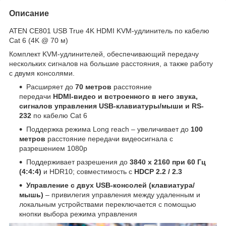
Описание
ATEN CE801 USB True 4K HDMI KVM-удлинитель по кабелю
Cat 6 (4K @ 70 м)
Комплект KVM-удлинителей, обеспечивающий передачу
нескольких сигналов на большие расстояния, а также работу
с двумя консолями.
Расширяет до
70 метров
расстояние
передачи
HDMI-видео и встроенного в него звука,
сигналов управления USB-клавиатуры/мыши и RS-
232
по кабелю Cat 6
Поддержка режима Long reach – увеличивает до
100
метров
расстояние передачи видеосигнала с
разрешением 1080p
Поддерживает разрешения до
3840 x 2160 при 60 Гц
(4:4:4)
и HDR10; совместимость с
HDCP 2.2 / 2.3
Управление с двух USB-консолей (клавиатура/
мышь)
– привилегия управления между удаленным и
локальным устройствами переключается с помощью
кнопки выбора режима управления