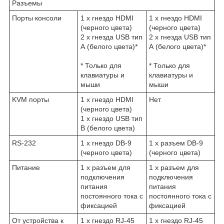
Разъемы
Порты консоли
1 x гнездо HDMI
1 x гнездо HDMI
(черного цвета)
(черного цвета)
2 x гнезда USB тип
2 x гнезда USB тип
А (белого цвета)*
А (белого цвета)*
* Только для
* Только для
клавиатуры и
клавиатуры и
мыши
мыши
KVM порты
1 x гнездо HDMI
Нет
(черного цвета)
1 x гнездо USB тип
B (белого цвета)
RS-232
1 x гнездо DB-9
1 x разъем DB-9
(черного цвета)
(черного цвета)
Питание
1 x разъем для
1 x разъем для
подключения
подключения
питания
питания
постоянного тока с
постоянного тока с
фиксацией
фиксацией
От устройства к
1 x гнездо RJ-45
1 x гнездо RJ-45