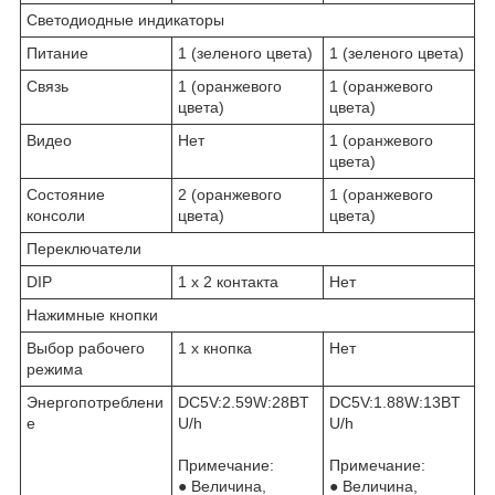
Светодиодные индикаторы
Питание
1 (зеленого цвета)
1 (зеленого цвета)
Связь
1 (оранжевого
1 (оранжевого
цвета)
цвета)
Видео
Нет
1 (оранжевого
цвета)
Состояние
2 (оранжевого
1 (оранжевого
консоли
цвета)
цвета)
Переключатели
DIP
1 x 2 контакта
Нет
Нажимные кнопки
Выбор рабочего
1 x кнопка
Нет
режима
Энергопотреблени
DC5V:2.59W:28BT
DC5V:1.88W:13BT
е
U/h
U/h
Примечание:
Примечание:
● Величина,
● Величина,