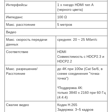
Интерфейсы
1 x гнездо HDMI тип А
(черного цвета)
Импеданс
100 Ω
Макс. расстояние
5 метров
Видео
Макс. скорость передачи
средняя: 20 ~ 25 Мбит/с
данных
Соответствие
HDMI
Совместимость с HDCP2.3 и
HDCP2.2
Макс. разрешение/
до 4K при 100м (Cat 5e/6, в
Расстояние
схеме соединения "точка-
точка")
*Поддержка 4K:
только 3840 x 2160 при 60 Гц
(4:4:4)
Сжатие видео
Кодек H.265
Задержка: 3~5 кадров