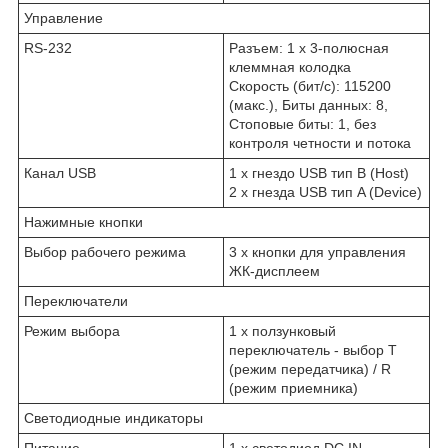
Управление
RS-232
Разъем: 1 x 3-полюсная
клеммная колодка
Скорость (бит/с): 115200
(макс.), Биты данных: 8,
Стоповые биты: 1, без
контроля четности и потока
Канал USB
1 x гнездо USB тип B (Host)
2 x гнезда USB тип A (Device)
Нажимные кнопки
Выбор рабочего режима
3 x кнопки для управления
ЖК-дисплеем
Переключатели
Режим выбора
1 x ползунковый
переключатель - выбор T
(режим передатчика) / R
(режим приемника)
Светодиодные индикаторы