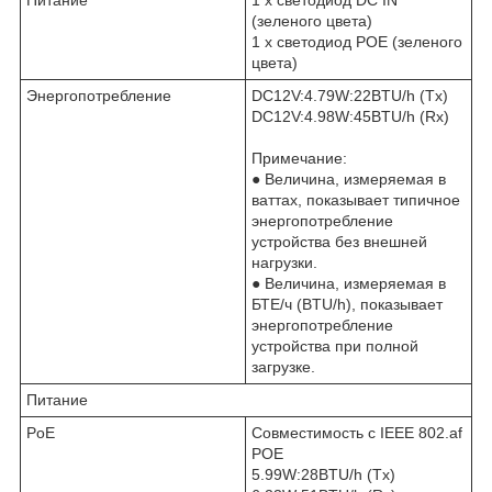
Питание
1 x светодиод DC IN
(зеленого цвета)
1 x светодиод POE (зеленого
цвета)
Энергопотребление
DC12V:4.79W:22BTU/h (Tx)
DC12V:4.98W:45BTU/h (Rx)
Примечание:
● Величина, измеряемая в
ваттах, показывает типичное
энергопотребление
устройства без внешней
нагрузки.
● Величина, измеряемая в
БТЕ/ч (BTU/h), показывает
энергопотребление
устройства при полной
загрузке.
Питание
PoE
Совместимость с IEEE 802.af
POE
5.99W:28BTU/h (Tx)