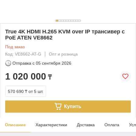
True 4K HDMI H.265 KVM over IP трансивер с
PoE ATEN VE8662
Под заказ
Код: VE8662-AT-G
Опт и розница
Отправка с
05 сентября 2026
1 020 000
₸
570 690 ₸
от 5 шт.
Купить
Описание
Характеристики
Доставка
Оплата
Усл