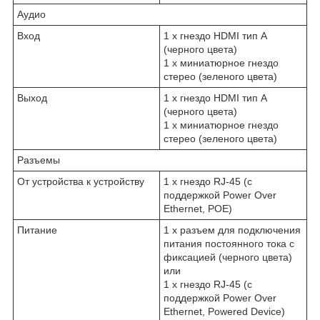
Аудио
Вход
1 x гнездо HDMI тип А
(черного цвета)
1 x миниатюрное гнездо
стерео (зеленого цвета)
Выход
1 x гнездо HDMI тип А
(черного цвета)
1 x миниатюрное гнездо
стерео (зеленого цвета)
Разъемы
От устройства к устройству
1 x гнездо RJ-45 (с
поддержкой Power Over
Ethernet, POE)
Питание
1 x разъем для подключения
питания постоянного тока с
фиксацией (черного цвета)
или
1 x гнездо RJ-45 (с
поддержкой Power Over
Ethernet, Powered Device)