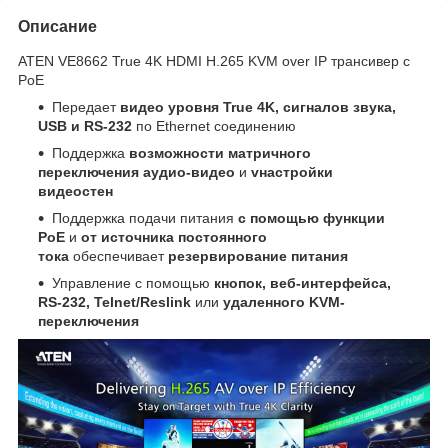
Описание
ATEN VE8662 True 4K HDMI H.265 KVM over IP трансивер с
PoE
Передает
видео уровня True 4K, сигналов звука,
USB и RS-232
по Ethernet соединению
Поддержка
возможности матричного
переключения аудио-видео
и
vнастройки
видеостен
Поддержка подачи питания
с помощью функции
PoE
и
от источника постоянного
тока
обеспечивает
резервирование питания
Управление с помощью
кнопок, веб-интерфейса,
RS-232, Telnet/Reslink
или
удаленного KVM-
переключения