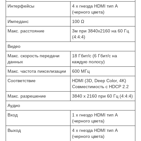
Интерфейсы
4 x гнезда HDMI тип А
(черного цвета)
Импеданс
100 Ω
Макс. расстояние
3м при 3840x2160 на 60 Гц
(4:4:4)
Видео
Макс. скорость передачи
18 Гбит/с (6 Гбит/с на
данных
каждую полосу)
Макс. частота пикселизации
600 MГц
Соответствие
HDMI (3D, Deep Color, 4K)
Совместимость с HDCP 2.2
Макс. разрешение
3840 x 2160 при 60 Гц (4:4:4)
Аудио
Вход
1 x гнездо HDMI тип А
(черного цвета)
Выход
4 x гнезда HDMI тип А
(черного цвета)