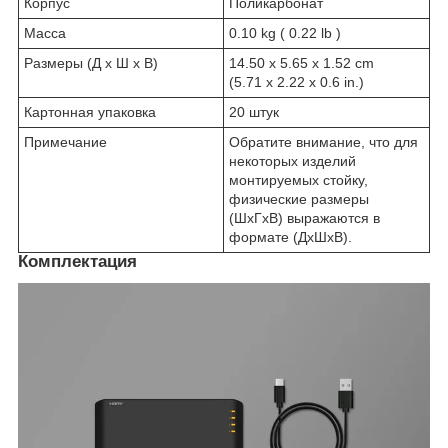
Корпус
Поликарбонат
Масса
0.10 kg ( 0.22 lb )
Размеры (Д х Ш х В)
14.50 x 5.65 x 1.52 cm
(5.71 x 2.22 x 0.6 in.)
Картонная упаковка
20 штук
Примечание
Обратите внимание, что для
некоторых изделий
монтируемых стойку,
физические размеры
(ШxГxВ) выражаются в
формате (ДxШxВ).
Комплектация