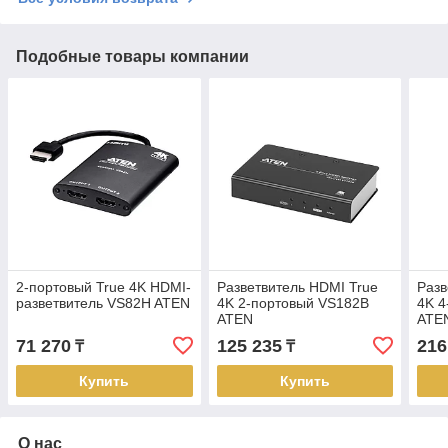
Подобные товары компании
2-портовый True 4K HDMI-
Разветвитель HDMI True
Разв
разветвитель VS82H ATEN
4K 2-портовый VS182B
4K 4
ATEN
ATE
71 270
125 235
216
₸
₸
Купить
Купить
О нас