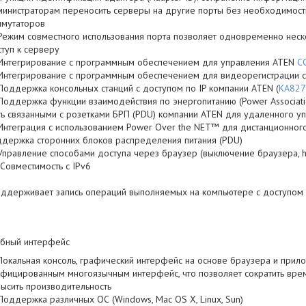
инистраторам переносить серверы на другие порты без необходимост
ммутаторов
Режим совместного использования порта позволяет одновременно неск
туп к серверу
Интегрирование с программным обеспечением для управления ATEN
C
Интегрирование с программным обеспечением для видеорегистрации 
Поддержка консольных станций с доступом по IP компании ATEN (
KA827
Поддержка функции взаимодействия по энергопитанию (Power Associat
ь связанными с розетками БРП (PDU) компании ATEN для удаленного у
Интеграция с использованием Power Over the NET™ для дистанционного
держка сторонних блоков распределения питания (PDU)
Управление способами доступа через браузер (выключение браузера, htt
IСовместимость с IPv6
ддерживает запись операций выполняемых на компьютере с доступом 
бный интерфейс
Локальная консоль, графический интерфейс на основе браузера и прил
фицированным многоязычным интерфейс, что позволяет сократить вре
ысить производительность
Поддержка различных ОС (Windows, Mac OS X, Linux, Sun)