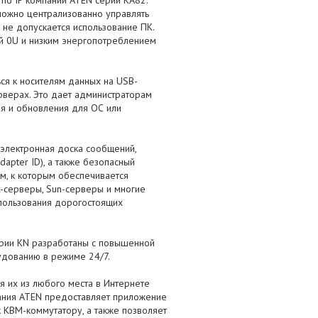
 по IP компании ATEN серии KA82.
можно централизованно управлять
 не допускается использование ПК.
ой 0U и низким энергопотреблением
ся к носителям данных на USB-
рверах. Это дает администраторам
ия и обновления для ОС или
электронная доска сообщений,
pter ID), а также безопасный
м, к которым обеспечивается
x-серверы, Sun-серверы и многие
спользования дорогостоящих
ерии KN разработаны с повышенной
удованию в режиме 24/7.
я их из любого места в Интернете
пания ATEN предоставляет приложение
к КВМ-коммутатору, а также позволяет