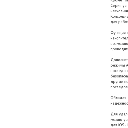
Кроме тог
Серия ус
нескольки
Консольна
для рабо
Функция п
накопител
возможно
проводить
Дополнит
режимы A
последова
безопасны
другие по
последов
Обладая 
надежнос
Для удале
можно ус
для iOS -