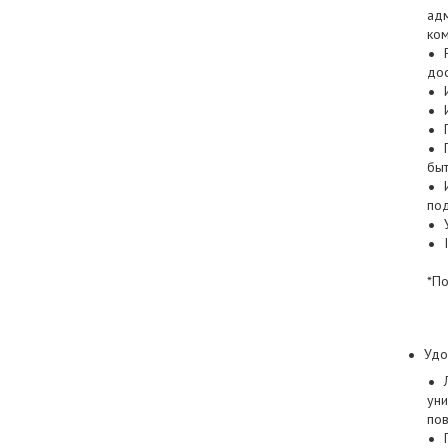
адм
ко
дос
быт
под
*По
Удо
уни
пов