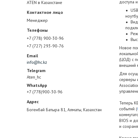
доступа и
ATEN в Казахстане
USB
ноутб
Менеджер
Вид
подкл
Реж
+7 (778) 900-30-96
Выс
+7 (727) 293-90-76
Новое по
локальной
(ЦОД) с п
info@hc.kz
внешний м
Для осущ
Aten_hc
серверы 
Associati
управлен
+7 (778)900-30-96
Теперь К
событий (
Богенбай Батыра 81, Алматы, Казахстан
коммутато
BIOS и до
и сохраня