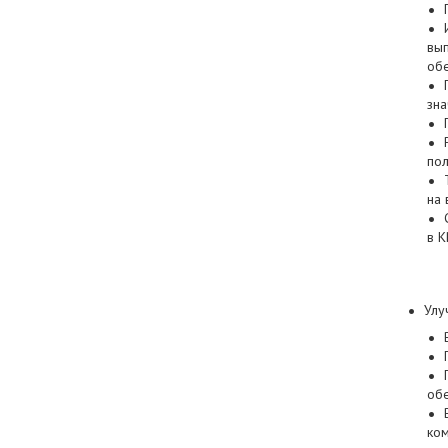
вып
обе
зна
пол
на
в 
Улу
обе
ком