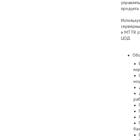
управлят
продукта
Использу
серверны
и MTTR (
ЦОД.
Обо
кор
ноу
раб
баз