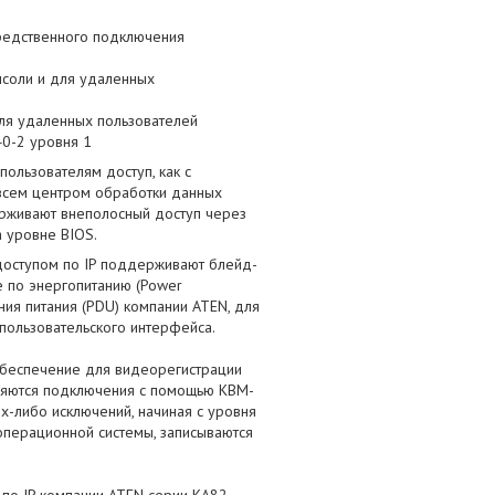
средственного подключения
нсоли и для удаленных
для удаленных пользователей
40-2 уровня 1
ользователям доступ, как с
я всем центром обработки данных
ерживают внеполосный доступ через
а уровне BIOS.
доступом по IP поддерживают блейд-
 по энергопитанию (Power
ния питания (PDU) компании ATEN, для
ользовательского интерфейса.
беспечение для видеорегистрации
твляются подключения с помощью КВМ-
их-либо исключений, начиная с уровня
 операционной системы, записываются