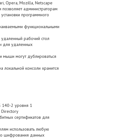
i, Opera, Mozilla, Netscape
и позволяет администраторам
 установки программного
страиваемыми функциональными
 удаленный рабочий стол
 и для удаленных
 и мыши могут дублироваться
а локальной консоли хранится
S 140-2 уровня 1
Directory
битных сертификатов для
елям использовать любую
ого шифрования данных