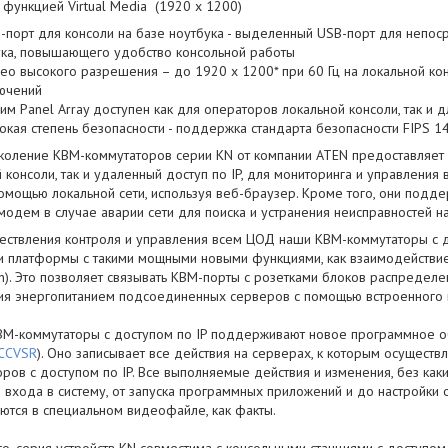
 функцией Virtual Media (1920 x 1200)
-порт для консоли на базе ноутбука - выделенный USB-порт для непо
ука, повышающего удобство консольной работы
ео высокого разрешения – до 1920 x 1200* при 60 Гц на локальной ко
ючений
им Panel Array доступен как для операторов локальной консоли, так и 
окая степень безопасности - поддержка стандарта безопасности FIPS 1
коление КВМ-коммутаторов серии KN от компании ATEN предоставляет п
 консоли, так и удаленный доступ по IP, для мониторинга и управлени
омощью локальной сети, используя веб-браузер. Кроме того, они подд
одем в случае аварии сети для поиска и устранения неисправностей н
ествления контроля и управления всем ЦОД наши КВМ-коммутаторы с 
и платформы с такими мощными новыми функциями, как взаимодействие
on). Это позволяет связывать КВМ-порты с розетками блоков распределе
ия энергопитанием подсоединенных серверов с помощью встроенного п
ВМ-коммутаторы с доступом по IP поддерживают новое программное о
CCVSR
). Оно записывает все действия на серверах, к которым осущес
ров c доступом по IP. Все выполняемые действия и изменения, без как
 входа в систему, от запуска программных приложений и до настройки
ются в специальном видеофайле, как факты.