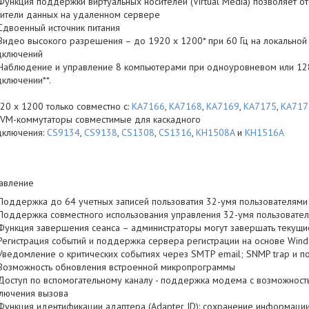
Функция поддержки виртуальных носителей (Virtual Media) позволяет о
сители данных на удаленном сервере
Сдвоенный источник питания
Видео высокого разрешения – до 1920 x 1200* при 60 Гц на локальной
дключений
Наблюдение и управление 8 компьютерами при одноуровневом или 12
ключении**.
20 x 1200 только совместно с:
KA7166
,
KA7168
,
KA7169
,
KA7175
,
KA717
KVM-коммутаторы совместимые для каскадного
дключения:
CS9134
,
CS9138
,
CS1308
,
CS1316
,
KH1508A
и
KH1516A
авление
Поддержка до 64 учетных записей пользоватия 32-умя пользователями
Поддержка совместного использования управления 32-умя пользовате
Функция завершения сеанса – администраторы могут завершать текущи
Регистрация событий и поддержка сервера регистрации на основе Win
Уведомление о критических событиях через SMTP email; SNMP trap и 
Возможность обновления встроенной микропрограммы
Доступ по вспомогательному каналу - поддержка модема с возможност
ключения вызова
Функция идентификации адаптера (Adapter ID): сохранение информации