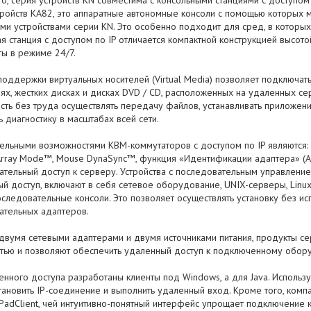
о, серия устройств KN совместима с консольными станциями с доступом
тройств KA82, это аппаратные автономные консоли с помощью которых 
ми устройствами серии KN. Это особенно подходит для сред, в которых
я станция с доступом по IP отличается компактной конструкцией высот
ты в режиме 24/7.
оддержки виртуальных носителей (Virtual Media) позволяет подключать
ях, жестких дисках и дисках DVD / CD, расположенных на удаленных се
сть без труда осуществлять передачу файлов, устанавливать приложен
 диагностику в масштабах всей сети.
ельными возможностями КВМ-коммутаторов с доступом по IP являются: 
rray Mode™, Mouse DynaSync™, функция «Идентификации адаптера» (Ada
тельный доступ к серверу. Устройства с последовательным управление
й доступ, включают в себя сетевое оборудование, UNIX-серверы, Linu
следовательные консоли. Это позволяет осуществлять установку без и
ательных адаптеров.
двумя сетевыми адаптерами и двумя источниками питания, продукты с
тью и позволяют обеспечить удаленный доступ к подключенному обор
нного доступа разработаны клиенты под Windows, а для Java. Использу
тановить IP-соединение и выполнить удаленный вход. Кроме того, ком
 PadClient, чей интуитивно-понятный интерфейс упрощает подключение 