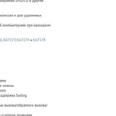
тображать DVD/CD и другие
 консоли и для удаленных
8 компьютерами при каскадном
6
,
KA7177
,
KA7170
и
KA7178
лями
е сеансы
dows
поддержка Syslog
ью вызова/обратного вызова/
 о портах, позволяя