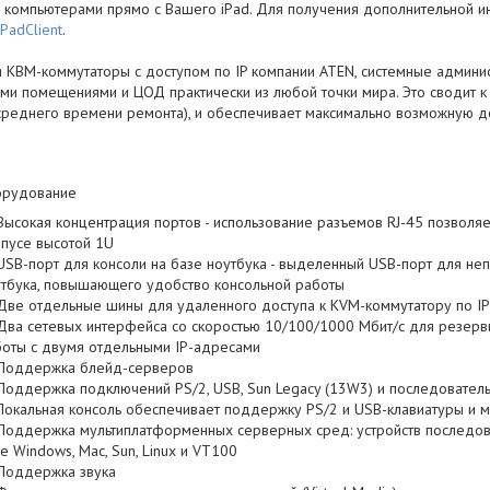
ь компьютерами прямо с Вашего iPad. Для получения дополнительной и
PadClient
.
я КВМ-коммутаторы с доступом по IP компании ATEN, системные админис
ми помещениями и ЦОД практически из любой точки мира. Это сводит 
среднего времени ремонта), и обеспечивает максимально возможную д
рудование
Высокая концентрация портов - использование разъемов RJ-45 позволяе
пусе высотой 1U
USB-порт для консоли на базе ноутбука - выделенный USB-порт для н
тбука, повышающего удобство консольной работы
Две отдельные шины для удаленного доступа к KVM-коммутатору по I
Два сетевых интерфейса со скоростью 10/100/1000 Mбит/с для резерв
оты с двумя отдельными IP-адресами
Поддержка блейд-серверов
Поддержка подключений PS/2, USB, Sun Legacy (13W3) и последовател
Локальная консоль обеспечивает поддержку PS/2 и USB-клавиатуры и 
Поддержка мультиплатформенных серверных сред: устройств последов
е Windows, Mac, Sun, Linux и VT100
Поддержка звука