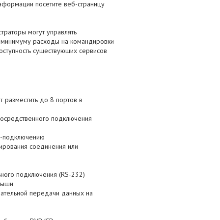
нформации посетите веб-страницу
траторы могут управлять
к минимуму расходы на командировки
оступность существующих сервисов
т разместить до 8 портов в
епосредственного подключения
P-подключению
ирования соединения или
ьного подключения (RS-232)
мыши
ательной передачи данных на