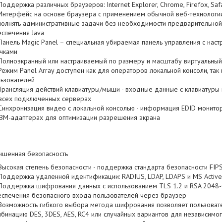
Поддержка различных браузеров: Internet Explorer, Chrome, Firefox, Safar
Интерфейс на основе браузера с применением обычной веб-технологи
олнять административные задачи без необходимости предварительной
спечения Java
Панель Magic Panel – специальная убираемая панель управления с на
чками
Полноэкранный или настраиваемый по размеру и масштабу виртуальный
Режим Panel Array доступен как для операторов локальной консоли, так
ьзователей
Трансляция действий клавиатуры/мыши - входные данные с клавиатуры
 всех подключенных серверах
Синхронизация видео с локальной консолью - информация EDID монитор
КВМ-адаптерах для оптимизации разрешения экрана
чшенная безопасность
Высокая степень безопасности - поддержка стандарта безопасности FIP
Поддержка удаленной идентификации: RADIUS, LDAP, LDAPS и MS Active 
Поддержка шифрования данных с использованием TLS 1.2 и RSA 2048-
спечения безопасного входа пользователей через браузер
Возможность гибкого выбора метода шифрования позволяет пользоват
бинацию DES, 3DES, AES, RC4 или случайных вариантов для независим