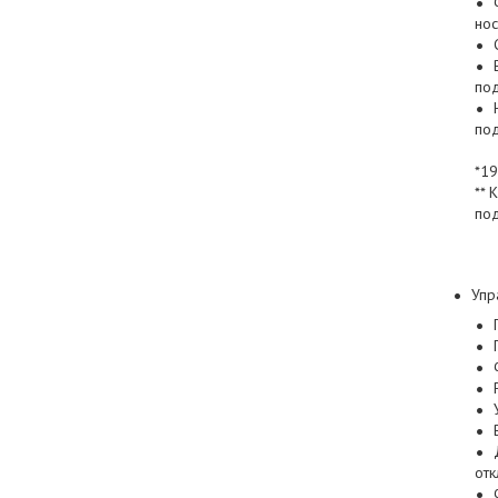
но
по
под
*19
** 
по
Упр
от