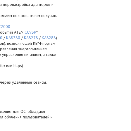
и перенастройки адаптеров и
ольким пользователям получить
C2000
событий ATEN
CCVSR
*
0
/
KA8280
/
KA8278
/
KA8288
)
ion), позволяющей КВМ-портам
правления энергопитанием
 управления питанием, а также
p или https)
через удаленные сеансы.
ожение для ОС, обладают
мя обучения пользователей и