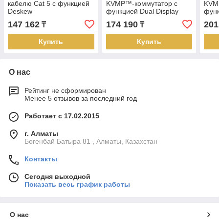
кабелю Cat 5 с функцией
KVMP™-коммутатор с
KVM
Deskew
функцией Dual Display
функ
(1280х1024@300м)
CS1742 ATEN
CS1
147 162
174 190
201
₸
₸
VE170RQ ATEN
Купить
Купить
О нас
Рейтинг не сформирован
Менее 5 отзывов за последний год
Работает с 17.02.2015
г. Алматы
Богенбай Батыра 81 , Алматы, Казахстан
Контакты
Сегодня выходной
Показать весь график работы
О нас