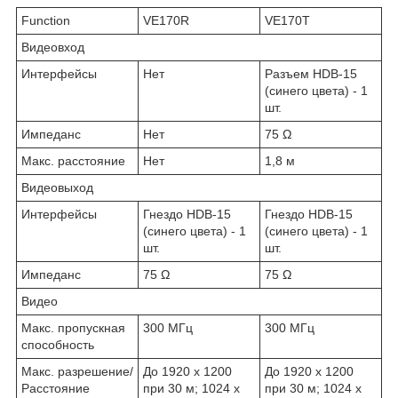
Function
VE170R
VE170T
Видеовход
Интерфейсы
Нет
Разъем HDB-15
(синего цвета) - 1
шт.
Импеданс
Нет
75 Ω
Макс. расстояние
Нет
1,8 м
Видеовыход
Интерфейсы
Гнездо HDB-15
Гнездо HDB-15
(синего цвета) - 1
(синего цвета) - 1
шт.
шт.
Импеданс
75 Ω
75 Ω
Видео
Макс. пропускная
300 MГц
300 MГц
способность
Макс. разрешение/
До 1920 x 1200
До 1920 x 1200
Расстояние
при 30 м; 1024 x
при 30 м; 1024 x