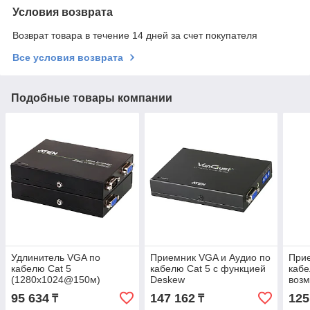
Условия возврата
Возврат товара в течение 14 дней за счет покупателя
Все условия возврата
Подобные товары компании
Удлинитель VGA по
Приемник VGA и Аудио по
Прие
кабелю Cat 5
кабелю Cat 5 с функцией
кабе
(1280х1024@150м)
Deskew
воз
VE150A ATEN
(1280х1024@300м)
каск
95 634
147 162
125
₸
₸
VE170RQ ATEN
(12