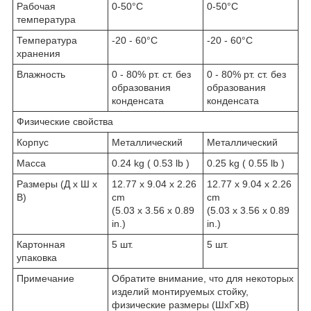
Рабочая
0-50°C
0-50°C
температура
Температура
-20 - 60°C
-20 - 60°C
хранения
Влажность
0 - 80% рт. ст. без
0 - 80% рт. ст. без
образования
образования
конденсата
конденсата
Физические свойства
Корпус
Металлический
Металлический
Масса
0.24 kg ( 0.53 lb )
0.25 kg ( 0.55 lb )
Размеры (Д х Ш х
12.77 x 9.04 x 2.26
12.77 x 9.04 x 2.26
В)
cm
cm
(5.03 x 3.56 x 0.89
(5.03 x 3.56 x 0.89
in.)
in.)
Картонная
5 шт.
5 шт.
упаковка
Примечание
Обратите внимание, что для некоторых
изделий монтируемых стойку,
физические размеры (ШxГxВ)