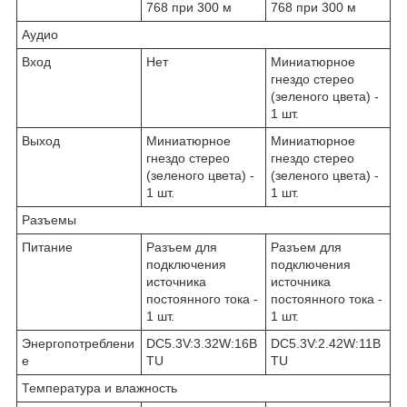
768 при 300 м
768 при 300 м
Аудио
Вход
Нет
Миниатюрное
гнездо стерео
(зеленого цвета) -
1 шт.
Выход
Миниатюрное
Миниатюрное
гнездо стерео
гнездо стерео
(зеленого цвета) -
(зеленого цвета) -
1 шт.
1 шт.
Разъемы
Питание
Разъем для
Разъем для
подключения
подключения
источника
источника
постоянного тока -
постоянного тока -
1 шт.
1 шт.
Энергопотреблени
DC5.3V:3.32W:16B
DC5.3V:2.42W:11B
е
TU
TU
Температура и влажность