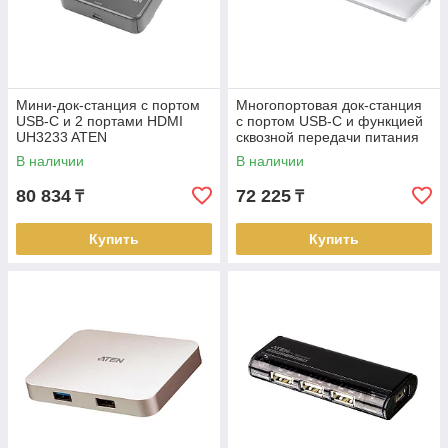
Мини-док-станция с портом
Многопортовая док-станция
USB-C и 2 портами HDMI
с портом USB-C и функцией
UH3233 ATEN
сквозной передачи питания
(Power Pass-Through)
В наличии
В наличии
UH3234 ATEN
80 834
72 225
₸
₸
Купить
Купить