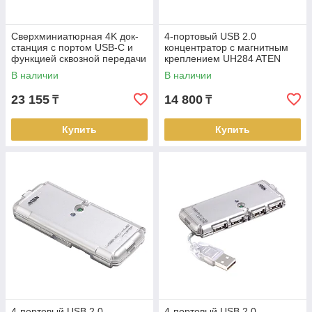
Сверхминиатюрная 4K док-
4-портовый USB 2.0
станция с портом USB-C и
концентратор с магнитным
функцией сквозной передачи
креплением UH284 ATEN
питания UH3235 ATEN
В наличии
В наличии
23 155
14 800
₸
₸
Купить
Купить
4-портовый USB 2.0
4-портовый USB 2.0