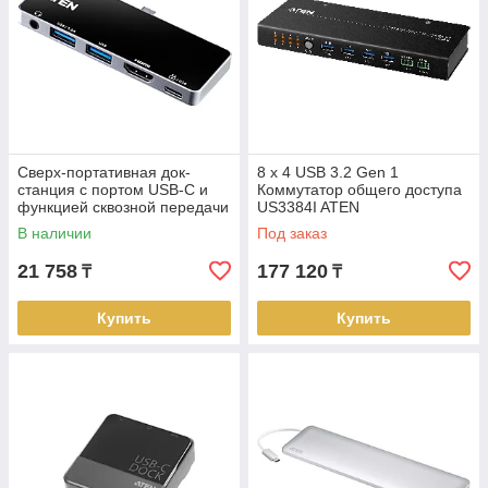
Сверх-портативная док-
8 x 4 USB 3.2 Gen 1
станция с портом USB-C и
Коммутатор общего доступа
функцией сквозной передачи
US3384I ATEN
питания UH3238 ATEN
В наличии
Под заказ
21 758
177 120
₸
₸
Купить
Купить