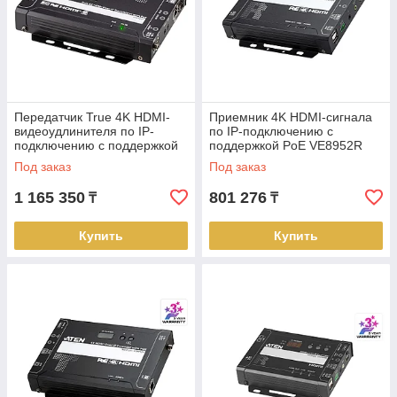
Передатчик True 4K HDMI-
Приемник 4K HDMI-сигнала
видеоудлинителя по IP-
по IP-подключению с
подключению с поддержкой
поддержкой PoE VE8952R
PoE ATEN VE8962T
ATEN
Под заказ
Под заказ
1 165 350
801 276
₸
₸
Купить
Купить