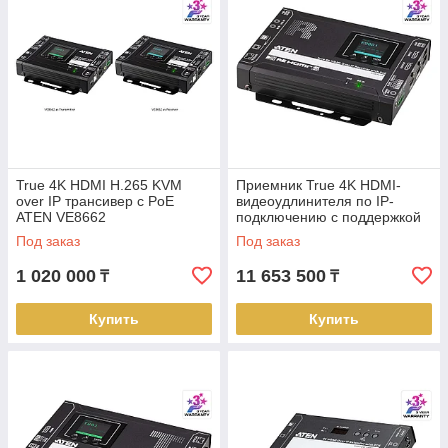
True 4K HDMI H.265 KVM
Приемник True 4K HDMI-
over IP трансивер с PoE
видеоудлинителя по IP-
ATEN VE8662
подключению с поддержкой
PoE ATEN VE8962R
Под заказ
Под заказ
1 020 000
11 653 500
₸
₸
Купить
Купить